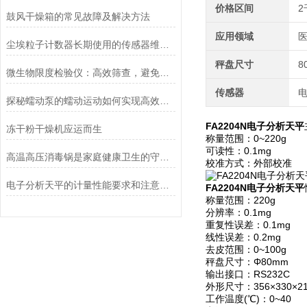
价格区间
2
鼓风干燥箱的常见故障及解决方法
应用领域
医
尘埃粒子计数器长期使用的传感器维护与清洁规范
秤盘尺寸
8
微生物限度检验仪：高效筛查，避免产品微生物污染
传感器
探秘蠕动泵的蠕动运动如何实现高效流体输送
FA2204N电子分析天平
冻干粉干燥机应运而生
称量范围：0~220g
可读性：0.1mg
高温高压消毒锅是家庭健康卫生的守护者
校准方式：外部校准
电子分析天平的计量性能要求和注意事项说明
FA2204N电子分析天平
称量范围：220g
分辨率：0.1mg
重复性误差：0.1mg
线性误差：0.2mg
去皮范围：0~100g
秤盘尺寸：Φ80mm
输出接口：RS232C
外形尺寸：356×330×2
工作温度(℃)：0~40