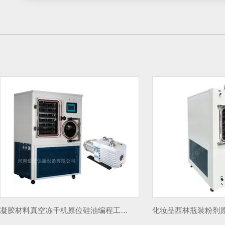
化妆品西林瓶装粉剂原位真空冻干机自动压塞