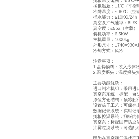
搁板温度范围：-55℃~+
搁板温差：±1℃（平衡
冷阱温度：≤-80℃（空
捕水能力：≥10KG/24h
真空泵抽气速率：8L/S
真空度：≤5pa（空载）
装机功率：6.5KW
主机重量：1000kg
外形尺寸：1740×930×
冷却方式：风冷
注意事项：
1.盘装物料：装入液体
2.温度探头：温度探
主要功能优势：
进口制冷机组：采用进
真空泵系统：标配一台
原位方仓结构：预冻腔
设置冻干工艺：可保存
数据记录系统：实时记
搁板控温系统：搁板内
真空泵：标配国产防返
油雾过滤系统：可选配
因为在真空和低温状态下