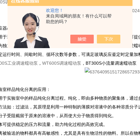
00S调速蠕动泵
，
BT600F智能灌装蠕动泵
欢迎您！
来自局域网的朋友！有什么可以帮
助您的吗？
应器/反应釜加料的应用：
用于玻璃反应釜的加料过程中。玻璃反应釜是一种常见的生化仪器，可提
为独立的反应架子，预留加料口较小，加料过程比较困难。因此可通过蠕
定运行时间、间歇时间、循环次数等参数，可满足玻璃反应釜定时定量加
600S工业调速蠕动泵
，
WT600S调速蠕动泵
，BT300S小流量调速蠕动泵
验室样品纯化分离的应用：
用于实验室中的样品纯化分离过程。纯化，即由多种物质的聚集体，通过
方法如：过滤法，其原理是利用一种特制的薄膜对溶液中的各种溶质分子
分子受阻截留于原来的溶液中，从而使大分子物质得到纯化。
体可提供稳定的压力和流量，助力纯化过程的高效完成。
离被输送的物料都具有高敏感性，尤其是具有生物活性的物料。所以在物