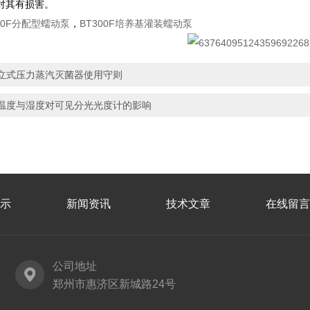
对其有损害。
00F分配型蠕动泵
，
BT300F培养基灌装蠕动泵
立式压力蒸汽灭菌器使用守则
温度与湿度对可见分光光度计的影响
示
新闻资讯
技术文章
在线留言
公司地址
郑州市惠济区新城路24号