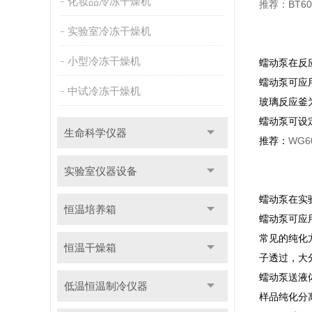
化妆品冷冻干燥机
推荐：
BT6
实验室冷冻干燥机
小型冷冻干燥机
蠕动泵在反
蠕动泵可应
中试冷冻干燥机
玻璃反应釜
蠕动泵可设
生命科学仪器
推荐：
WG
实验室仪器设备
蠕动泵在实
恒温培养箱
蠕动泵可应
常见的纯化
恒温干燥箱
子透过，大
蠕动泵送液
低温恒温制冷仪器
样品纯化分