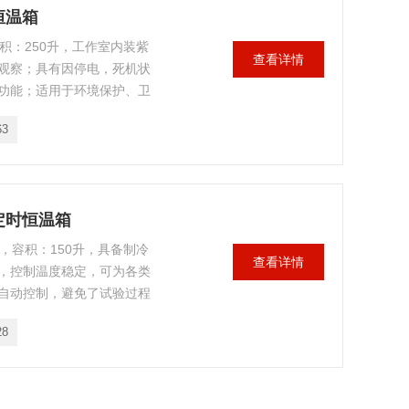
恒温箱
容积：250升，工作室内装紫
查看详情
观察；具有因停电，死机状
功能；适用于环境保护、卫
产部门；是水体分析和BOD
63
物栽培、育种试验的常用恒
0定时恒温箱
箱，容积：150升，具备制冷
查看详情
，控制温度稳定，可为各类
自动控制，避免了试验过程
微生物培养、昆虫培养、样
28