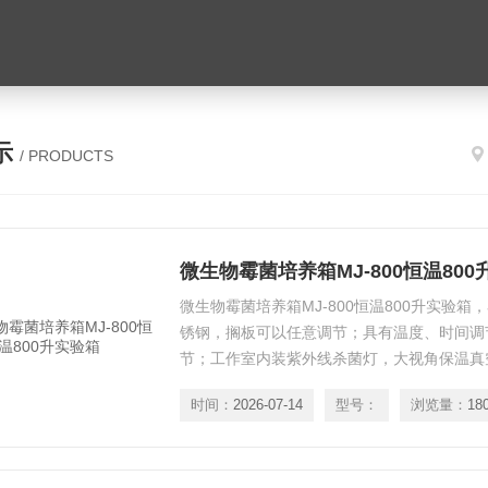
示
/ PRODUCTS
微生物霉菌培养箱MJ-800恒温80
微生物霉菌培养箱MJ-800恒温800升实验箱
锈钢，搁板可以任意调节；具有温度、时间调
节；工作室内装紫外线杀菌灯，大视角保温真
有因停电，死机状态造成数据丢失而保护的参
时间：
2026-07-14
型号：
浏览量：
18
水体分析和BOD测定，细菌、霉菌、微生物
种试验的常用恒温设备。