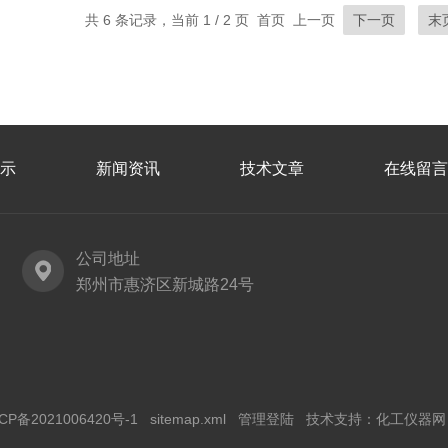
共 6 条记录，当前 1 / 2 页 首页 上一页
下一页
末
示
新闻资讯
技术文章
在线留言
公司地址
郑州市惠济区新城路24号
CP备2021006420号-1
sitemap.xml
管理登陆
技术支持：
化工仪器网