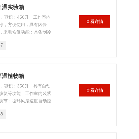
时恒温实验箱
箱，容积：450升，工作室内
查看详情
停，方便使用，具有因停
，来电恢复功能；具备制冷
；用于细菌、霉菌、真菌等
47
升恒温植物箱
箱，容积：350升，具有自动
查看详情
恢复等功能；工作室内装紫
调节；循环风扇速度自动控
品的挥发；是细菌、霉菌、
48
常用设备