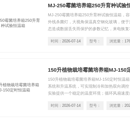
MJ-250霉菌培养箱250升育种试验
MJ-250霉菌培养箱250升育种试验恒温箱，
外线杀菌灯，大视角保温真空钢化玻璃，便于
态造成数据丢失而保护的参数记忆，来电恢复
生防疫、药检、农畜、水产等科研、院校和生
时间：
2026-07-14
型号：
浏览量：
17
测定，细菌、霉菌、微生物的培养、保存、植
温设备。
150升植物栽培霉菌培养箱MJ-15
150升植物栽培霉菌培养箱MJ-150定时恒温
系统和升温系统，可实现制冷和加热双向调控
实验提供一个稳定的温度环境；循环风扇速度
中由于速度过快而导致样品的挥发；主要用于
时间：
2026-07-14
型号：
浏览量：
20
品保存、恒温反应等实验。