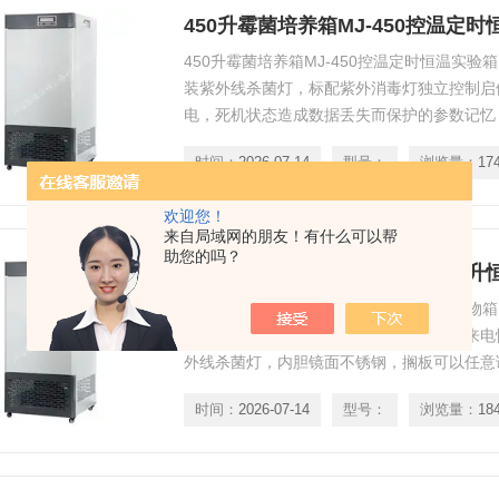
450升霉菌培养箱MJ-450控温定
450升霉菌培养箱MJ-450控温定时恒温实验
装紫外线杀菌灯，标配紫外消毒灯独立控制启
电，死机状态造成数据丢失而保护的参数记忆
系统和升温系统，可实现制冷和加热双向调控
时间：
2026-07-14
型号：
浏览量：
17
微生物的静态培养、保存。
欢迎您！
来自局域网的朋友！有什么可以帮
助您的吗？
MJ-350科研育种霉菌培养箱350
MJ-350科研育种霉菌培养箱350升恒温植物
启动、自动停止、动时运行，时钟显示、来电
外线杀菌灯，内胆镜面不锈钢，搁板可以任意
制，避免了试验过程中由于速度过快而导致样
时间：
2026-07-14
型号：
浏览量：
18
微生物的培养、保存、植物栽培、育种试验的