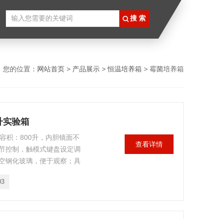
您的位置：
网站首页
>
产品展示
>
恒温培养箱
> 霉菌培养箱
0升实验箱
，容积：800升，内胆镜面不
查看详情
节控制，触模式键盘设定调
空钢化玻璃，便于观察；具
数记忆，来电恢复功能；是
03
的培养、保存、植物栽培、育