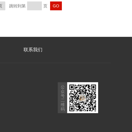
页
跳转到第
页
联系我们
公
众
号
二
维
码