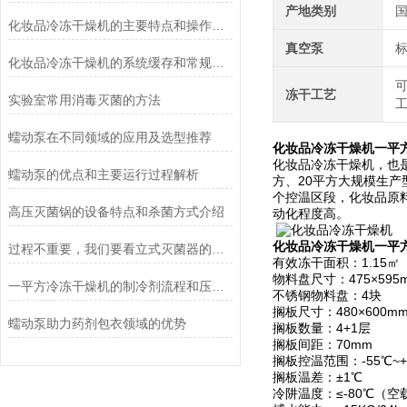
产地类别
化妆品冷冻干燥机的主要特点和操作管理方法介绍
真空泵
化妆品冷冻干燥机的系统缓存和常规冻干方法的优点
冻干工艺
实验室常用消毒灭菌的方法
蠕动泵在不同领域的应用及选型推荐
化妆品冷冻干燥机一平
化妆品冷冻干燥机，也是
蠕动泵的优点和主要运行过程解析
方、20平方大规模生
个控温区段，化妆品原
高压灭菌锅的设备特点和杀菌方式介绍
动化程度高。
化妆品冷冻干燥机一平
过程不重要，我们要看立式灭菌器的灭菌效果
有效冻干面积：1.15㎡
物料盘尺寸：475×595
一平方冷冻干燥机的制冷剂流程和压缩空气流程
不锈钢物料盘：4块
搁板尺寸：480×600m
蠕动泵助力药剂包衣领域的优势
搁板数量：4+1层
搁板间距：70mm
搁板控温范围：-55℃~+
搁板温差：±1℃
冷阱温度：≤-80℃（空