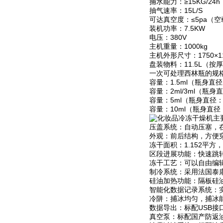
捕水能力：≥15KG/24h
抽气速率：15L/S
可达真空度：≤5pa（
装机功率：7.5KW
电压：380V
主机重量：1000kg
主机外形尺寸：1750×11
盘装物料：11.5L（按
一次可处理西林瓶的规
容量：1.5ml（瓶身直径
容量：2ml/3ml（瓶身
容量：5ml（瓶身直径：
容量：10ml（瓶身直径
主
压盖系统：自动压塞，
外观：前后结构，方便
冻干面积：1.152平方
区段进展功能：快速跳
冻干工艺：可以自由编
制冷系统：采用法国泰
硅油加热功能：隔板硅
智能化数据记录系统：
冷阱：捕冰均匀，捕冰
数据导出：标配USB
真空泵：标配国产防返