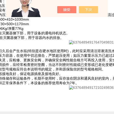
： 0～134℃
压：2.5KW /AC220V.50Hz
设有自动进水、灭菌、计时、排汽全自动功能
内压大于0.027MPa时门不能打开，具有自锁功能，断水过热保护、电
0×410×1030mm
0×500×1170mm
Kg/净重77Kg
在灭菌器侧下部，用于设备的通电待机状态。
 在灭菌器侧下部，用于容器内水的排放。
日久后会产生水垢(特别是在硬水地区使用时)，此时应采用清洁溶液清洗
压力容器，在使用中切忌撞击，严禁超压使用；如压力窗显示压力已超过Z
失灵，应检修、更换安全阀，并确保安全阀性能合格方可再投入使用，安
易损件，应经常检查密封垫圈，当达不到密封性能或已变形或已老化变硬
丝型号规格应符合本说明书的规定，并和原保险丝的型号规格相同。
器接地良好，保证电源插座及接地良好。
特殊储存和运输条件，长期不使用时，应存放在阴凉和通风良好的室内，
和正常保养条件下，本设备的推荐使用寿命为7年。