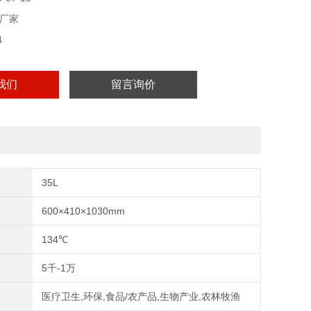
厂家
4
我们
留言询价
35L
600×410×1030mm
134℃
5千-1万
医疗卫生,环保,食品/农产品,生物产业,农林牧渔