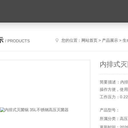
示
您的位置：
网站首页
>
产品展示
>
生
/ PRODUCTS
内排式灭
简要描述：内排
操作方便，使用
工作压力：0.2
械、敷料、液
产品型号：
时间。
所属分类：高压
更新时间：2026-