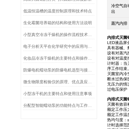
冷空气自
低温恒温槽的温度控制原理和技术特点
出
生化霉菌培养箱的结构和使用方法说明
蒸汽内排
小型真空冷冻干燥机的操作流程技术详解
内排式灭菌锅
LED液晶
电子分析天平在化学研究中的应用与优势说明
具有器械、
设有对蒸汽
化妆品冷冻干燥机的主要特点和操作管理方法介绍
设有对温度
计时器：当
序工作结束
防爆电机蠕动泵的防爆电机选型与接线要求
灭菌室内冷
断水过热保
微生物限度检验仪的原理、优点及应用介绍
无压力的情
过电压保护
小型冻干机的主要特点和使用注意事项
内排式灭菌锅
灭菌有效容积
分配型智能蠕动泵的功能特点与工作模式介绍
额定工作压力
额定工作温度
热均匀度：≤
计时选择范围