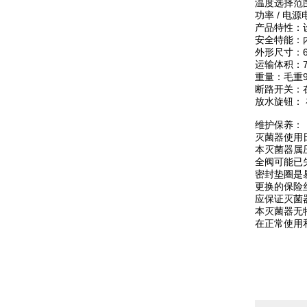
温度选择范围
功率 / 电源电
产品特性：
安全特能：
外形尺寸：60
运输体积：73
重量：毛重96
断路开关：
放水旋钮：
维护保养：
灭菌器使用
本灭菌器属
全阀可能已
密封垫圈是
更换的保险
应保证灭菌
本灭菌器无
在正常使用