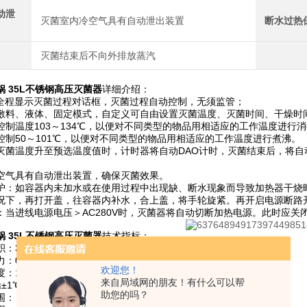
动泄
灭菌室内冷空气具有自动泄出装置
断水过热
灭菌结束后不向外排放蒸汽
 35L不锈钢高压灭菌器
详细介绍：
屏全程显示灭菌过程对话框，灭菌过程自动控制，无须监管；
敷料、液体、固定模式，自定义可自由设置灭菌温度、灭菌时间、干燥时
控制温度103～134℃，以便对不同类型的物品用相适应的工作温度进行
控制50～101℃，以便对不同类型的物品用相适应的工作温度进行煮沸。
灭菌温度升至预选温度值时，计时器将自动DAO计时，灭菌结束后，将
。
空气具有自动泄出装置，确保灭菌效果。
护：如容器内未加水或在使用过程中出现缺、断水现象而导致加热器干烧
况下，再打开盖，往容器内补水，合上盖，将手轮旋紧。再开启电源断路
：当进线电源电压＞AC280V时，灭菌器将自动切断加热电源。此时应关闭
 35L不锈钢高压灭菌器
技术指标：
：35L
：0.22MPa
欢迎您！
：134℃
来自局域网的朋友！有什么可以帮
±1℃
助您的吗？
： 0～99min