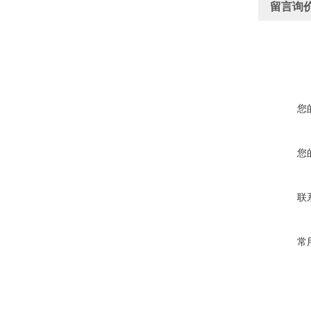
留言询
您
您
联
常