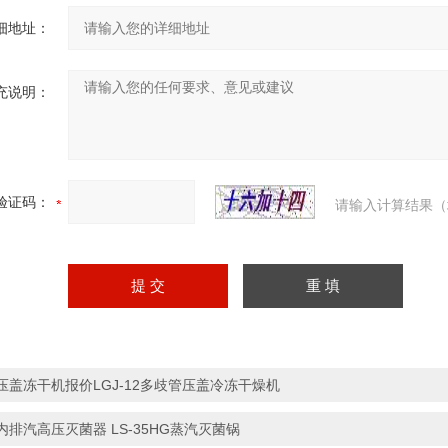
细地址：
充说明：
验证码：
请输入计算结果（
压盖冻干机报价LGJ-12多歧管压盖冷冻干燥机
内排汽高压灭菌器 LS-35HG蒸汽灭菌锅