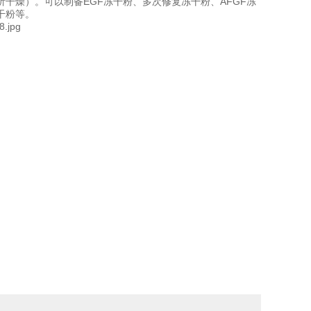
干燥）。可以制备EGF冻干粉、多次修复冻干粉、AFGF冻
干粉等。