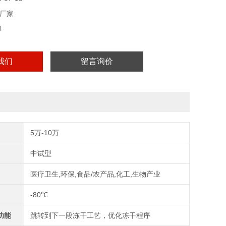
厂家
4
我们
留言询价
5万-10万
中试型
医疗卫生,环保,食品/农产品,化工,生物产业
-80℃
功能
跳转到下一段冻干工艺，优化冻干程序