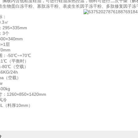
。搁板内含低粘度硅油，可进行硅油加热控温，物料可进行二次干燥（解析
性生物蛋白冻干粉、寡肽冻干粉、表皮生长因子冻干粉、多肽修复因子冻
标：
.3㎡
295×335mm
：3个
0×340mm
+1层
0mm
：-50℃~+70℃
±1℃（平衡时）
-80℃（空载）
KG/24h
pa（空载）
w
00kg
1260×850×1420mm
风冷
L（料厚10mm）
价