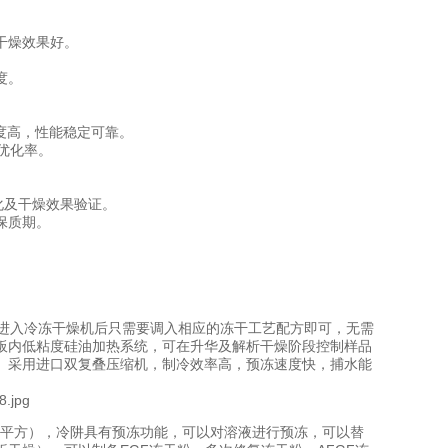
干燥效果好。
度。
。
精度高，性能稳定可靠。
优化率。
化及干燥效果验证。
保质期。
料进入冷冻干燥机后只需要调入相应的冻干工艺配方即可，无需
板内低粘度硅油加热系统，可在升华及解析干燥阶段控制样品
。采用进口双复叠压缩机，制冷效率高，预冻速度快，捕水能
.3平方），冷阱具有预冻功能，可以对溶液进行预冻，可以替