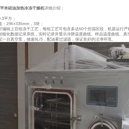
.3平米硅油加热冷冻干燥机
详细介绍：
.3平方；
：295×335mm，3块；
可编辑上百组冻干工艺，每组工艺可包含多达50个控温区段，机器运行严
智能化数据记录系统，实时记录并显示冷阱温度曲线、样品温度曲线、真
配一台真空泵，抽速8L/S，配油雾过滤器，保证良好的洁净环境。