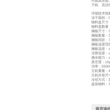
代低温冰箱
干粉、高活
详细技术指
冻干面积：0
物料盘尺寸：
物料盘数量
搁板尺寸：30
搁板数量：3
搁板间距：7
搁板温度范围
搁板温差：
冷阱温度：≤
捕水能力：≥6
真空度：≤5
功率：5500
主机重量：4
主机外形尺寸：
冷却方式：
盘装物料：3
留言询