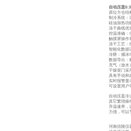
自动压盖0
原位方仓结
制冷系统：
硅油加热功
冻干曲线优
控温准确：
触摸屏操作界
冻干工艺：
智能化数据
冷阱：捕冰
数据导出：
充气（放水
干燥室门采
具有手动和
实时报警显
可设置用户
自动压盖冷
其它繁琐操
升温速率，
力强，可以
河南信陵仪