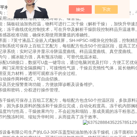
.3平米硅油加热冷冻干燥机
优势功能特点：
构：方仓原位真空冷冻干燥机，物料的预冻和干燥原位完成，操作简便，
采用法国泰康压缩机，使用寿命长、噪音低。
能：隔板硅油加热控温，物料可进行二次干燥（解析干燥），加快升华速
化：冻干曲线优化控制技术，可在升华及解析干燥阶段控制样品升温速率
传感器校准功能，确保长期使用测量值的准确性。
面：7英寸液晶工业嵌入式触摸屏，SH-HPSC-II模块化控制器，控制
控制系统可保存上百组工艺配方，每组配方包含50个控温区段，提高工艺
记录系统：实时记录并显示冷阱温度曲线、样品温度曲线、真空度曲线。
均匀，捕冰能力强，具有预冻功能，可替代低温冰箱。
标配USB接口，数据可U盘一键导出，通过电脑浏览及打印，方便工艺优
）阀门采用安全隔膜阀门，可接惰性气源，干燥后充惰性气体，延长物料
用亚克力材料，透明可观察冻干的全过程。
自动操作两种模式，可自由切换。
示及历史报警查询功能，方便故障诊断及设备维护。
等级和密码，分权进行操作管理。
冻干燥机可保存上百组工艺配方，每组配方包含50个控温区段，多肽原
作，因为多肽原料的预冻和干燥原位完成，自动化程度高。冻干机内部搁
温度均匀性高，干燥效果均匀，不会起泡和塌陷，形成美观的冻干粉形态
节约预冻时间、缩短升华时间，从而提高了冻干效率。
器设备有限公司生产的LGJ-30F压盖型硅油加热冷冻干燥机（冻干面积0