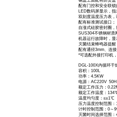
锅盖上面配有防烫盖
配有门控和安全联锁
LED数码屏显示，
双刻度温度压力表，
配有标准测试接口；
自涨式硅胶密封圈，
SUS304不锈钢材
机器运行故障时，显
灭菌结束蜂鸣器提醒
配有通径3mm、连接
*可选配外接打印机
DGL-100X内循
容积：100L
功率：4.5KW
电源：AC220V 50H
额定工作压力：0.22
额定工作温度：134
温度均匀度：≤±1℃
压力温度控制范围：1
计时控制范围：0～99
灭菌时间选择范围：4～