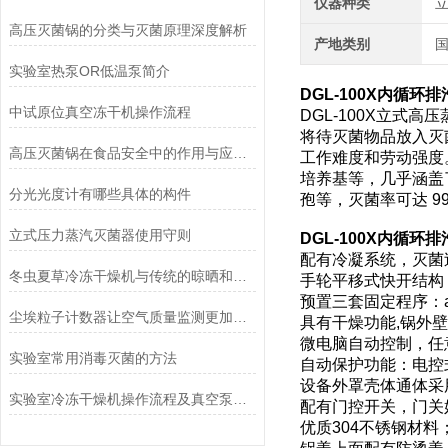
仪器种类
高压灭菌锅的分类与灭菌原理深度解析
产地类别
实验室热泵OR低温泵简介
DGL-100X内循环
中试原位真空冻干机操作流程
DGL-100X立
将待灭菌物品放入灭
高压灭菌锅在食品安全中的作用与应用说明
工作难度和劳动强度
培养基等，几乎涵盖
分光光度计有哪些具体的构件
孢等，灭菌率可达 9
立式压力蒸汽灭菌器使用守则
DGL-100X内循环
配有冷凝系统，灭菌
冬虫夏草冷冻干燥机与传统的晾晒和烘干方法相比有哪些优点？
手轮平移式快开结构
预置三套固定程序：a.
尘埃粒子计数器让空气质量监测更加简单、快捷
具有干燥功能,锅外
微电脑自动控制，任
实验室常用消毒灭菌的方法
自动保护功能：电控
设备外罩壳体通体采
实验室冷冻干燥机操作流程及真空泵加油方法
配有门控开关，门关
优质304不锈钢材料