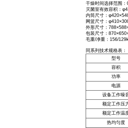
干燥时间选择范围：0～
灭菌室有效容积：φ45
内筒尺寸：φ420×54
网篮尺寸：φ410×30
外形尺寸：788×588×
包装尺寸：870×650×
毛重/净重：156/129
同系列技术规格表：
型号
容积
功率
电源
设备工作噪
额定工作压
额定工作温
热均匀度