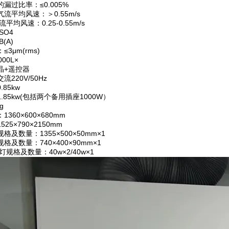
漏过比率：≤0.005%
流平均风速：＞0.55m/s
风速：0.25-0.55m/s
SO4
(A)
3μm(rms)
00L×
晶+遥控器
220V/50Hz
85kw
.85kw(包括两个备用插座1000W）
g
360×600×680mm
25×790×2150mm
及数量：1355×500×50mm×1
格及数量：740×400×90mm×1
规格及数量：40w×2/40w×1