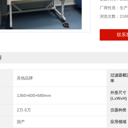
厂商性质：生产
浏览次数：218
联系
绍
过滤器截
其他品牌
率
外形尺寸
1360×600×680mm
(LxWxH)
2万-5万
仪器种类
国产
应用领域