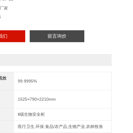
厂家
6
我们
留言询价
流效
99.9995%
1525×790×2210mm
Ⅱ级生物安全柜
医疗卫生,环保,食品/农产品,生物产业,农林牧渔