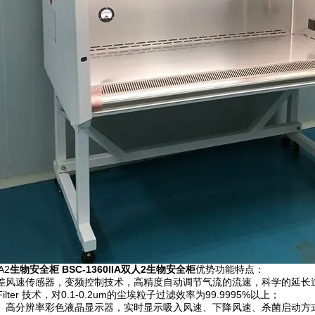
A2
生物安全柜
BSC-1360IIA双人2生物安全柜
优势功能特点：
差风速传感器，变频控制技术，高精度自动调节气流的流速，科学的延长
Filter 技术，对0.1-0.2um的尘埃粒子过滤效率为99.9995%以上；
、高分辨率彩色液晶显示器，实时显示吸入风速、下降风速、杀菌启动方