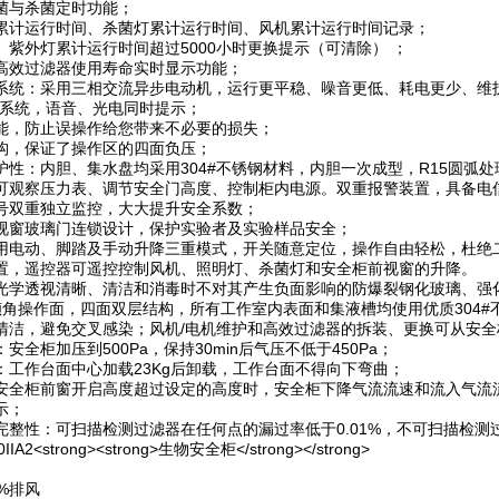
菌与杀菌定时功能；
累计运行时间、杀菌灯累计运行时间、风机累计运行时间记录；
、紫外灯累计运行时间超过5000小时更换提示（可清除） ；
高效过滤器使用寿命实时显示功能；
系统：采用三相交流异步电动机，运行更平稳、噪音更低、耗电更少、维
护系统，语音、光电同时提示；
能，防止误操作给您带来不必要的损失；
构，保证了操作区的四面负压；
护性：内胆、集水盘均采用304#不锈钢材料，内胆一次成型，R15圆弧处
可观察压力表、调节安全门高度、控制柜内电源。双重报警装置，具备电
号双重独立监控，大大提升安全系数；
视窗玻璃门连锁设计，保护实验者及实验样品安全；
用电动、脚踏及手动升降三重模式，开关随意定位，操作自由轻松，杜绝二
置，遥控器可遥控控制风机、照明灯、杀菌灯和安全柜前视窗的升降。
光学透视清晰、清洁和消毒时不对其产生负面影响的防爆裂钢化玻璃、强化
°倾角操作面，四面双层结构，所有工作室内表面和集液槽均使用优质304
清洁，避免交叉感染；风机/电机维护和高效过滤器的拆装、更换可从安全
安全柜加压到500Pa，保持30min后气压不低于450Pa；
：工作台面中心加载23Kg后卸载，工作台面不得向下弯曲；
安全柜前窗开启高度超过设定的高度时，安全柜下降气流流速和流入气流流
示；
完整性：可扫描检测过滤器在任何点的漏过率低于0.01%，不可扫描检测过
%排风