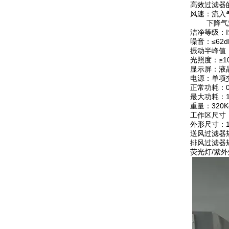
高效过滤器的
风速：流入气
下降气流平均
洁净等级：I
噪音：≤62dB
振动半峰值：≤
光照度：≥10
显示屏：液
电源：单项交流
正常功耗：0.
最大功耗：1
重量：320K
工作区尺寸：1
外形尺寸：15
送风过滤器规格
排风过滤器规
荧光灯/紫外灯