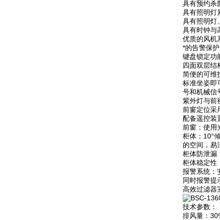
具有预约杀
具有照明灯
具有照明灯
具有时钟与
优质的风机
*的告警保
键盘锁定功
四面双层结
简便的可维
标准坐姿即
号和机械信
紫外灯与前
前窗定位采
配备遥控装
前窗：使用
柜体：10
的空间，易
柜体防泄漏：
柜体稳定性
报警系统：
同时报警提
高效过滤器
技术参数：
排风量：30