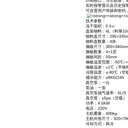
USB接口：导出数据
实时报警显示及历史报
可设置用户等级和密码
技术参数：
冻干面积：0.4㎡
盘装物料：4L（料厚10
物料盘尺寸：295×335
物料盘数量：4块
搁板尺寸：300×340m
搁板数量：4+1层
搁板间距：50mm
搁板温度范围：-50℃~+
搁板温差：±1℃（平衡
冷阱温度：≤-80℃（空
捕水能力：≥8KG/24h
真空泵：一台
泵油：一壶
真空泵抽气速率：6L/S
真空度：≤5pa（空载）
功率：4.5KW
电压：220V
主机重量：400kg
主机外形尺寸：920×780
冷却方式：风冷