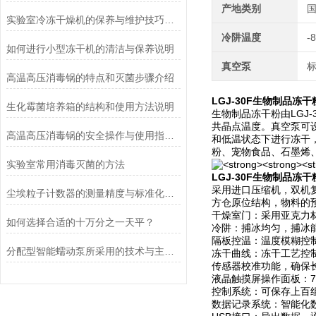
产地类别
实验室冷冻干燥机的保养与维护技巧分析
冷阱温度
-
如何进行小型冻干机的清洁与保养说明
真空泵
高温高压消毒锅的特点和灭菌步骤介绍
LGJ-30F生物制品冻
生化霉菌培养箱的结构和使用方法说明
生物制品冻干粉由LGJ
共晶点温度。真空泵可
高温高压消毒锅的安全操作与使用指南说明
和低温状态下进行冻干
粉、宠物食品、石墨烯
实验室常用消毒灭菌的方法
LGJ-30F生物制品冻
采用进口压缩机，双机
尘埃粒子计数器的测量精度与标准化方法
方仓原位结构，物料的
干燥室门：采用亚克力
如何选择合适的十万分之一天平？
冷阱：捕冰均匀，捕冰
隔板控温：温度模糊控
分配型智能蠕动泵所采用的技术与主要功能
冻干曲线：冻干工艺控
传感器校准功能，确保
液晶触摸屏操作面板：
控制系统：可保存上百
数据记录系统：智能化