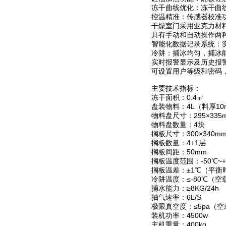
冻干曲线优化：冻干曲
控温精准：传感器校准
干燥室门采用亚克力材
具有手动和自动操作两
智能化数据记录系统：
冷阱：捕冰均匀，捕冰
实时报警显示及历史报
可设置用户等级和密码
主要技术指标：
冻干面积：0.4㎡
盘装物料：4L（料厚10
物料盘尺寸：295×335
物料盘数量：4块
搁板尺寸：300×340m
搁板数量：4+1层
搁板间距：50mm
搁板温度范围：-50℃~+
搁板温差：±1℃（平衡
冷阱温度：≤-80℃（空
捕水能力：≥8KG/24h
抽气速率：6L/S
极限真空度：≤5pa（空
装机功率：4500w
主机重量：400kg