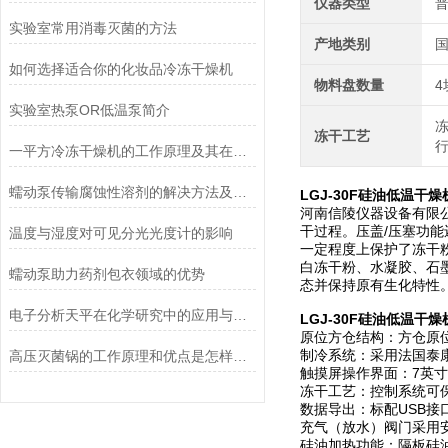
仪器类型
实验室常用消毒灭菌的方法
产地类别
如何选择适合你的化妆品冷冻干燥机
物料盘数量
实验室热泵OR低温泵简介
冻干工艺
一平方冷冻干燥机的工作原理及其在材料科学中的重要性
蠕动泵传输腐蚀性溶剂的解决方法及注意事项
LGJ-30F硅油低温干
河南信陵仪器设备有限公
干过程。压盖/压塞功
温度与湿度对可见分光光度计的影响
一定程度上保护了冻干
白冻干粉、水凝胶、石
蠕动泵助力药剂包衣领域的优势
态并保持原有生化特性
电子分析天平在化学研究中的应用与优势说明
LGJ-30F硅油低温干
原位方仓结构：方仓原
制冷系统：采用法国泰
高压灭菌锅的工作原理和优点是怎样的？
触摸屏操作界面：7英寸
冻干工艺：控制系统可
数据导出：标配USB
充气（放水）阀门采用
硅油加热功能：隔板硅