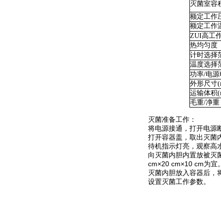
灭菌室容
额定工作
额定工作
ZUI高工
热均匀度
计时选择
温度选择
功率/电源
外形尺寸(
运输体积(
毛重/净重
灭菌准备工作：
将电源接通，打开电源
打开容器盖，取出灭菌内
待机指示灯亮，观察高
向灭菌内胆内置放被灭
cm×20 cm×10 
灭菌内胆放入容器后，
设置灭菌工作参数。