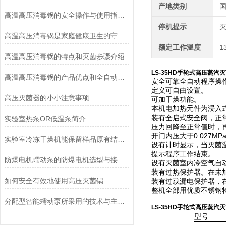
产地类别
高温高压消毒锅的安全操作与使用指南说明
停机提示
高温高压消毒锅是家庭健康卫生的守护者
额定工作温度
1
高温高压消毒锅的特点和灭菌步骤介绍
LS-35HD手轮式高压蒸汽灭
高温高压消毒锅的产品优点和全自动控制系统说明
安全可靠全自动程序操
定义可自由设置。
高压灭菌器的小小注意事项
可加干燥功能。
本机电加热元件为浸入式
装有全启式安全阀，正
实验室热泵OR低温泵简介
压力回降至正常值时，
开门内压大于0.027M
实验室冷冻干燥机能保留样品原有结构和活性
设有计时显示，当灭菌
提示程序工作结束。
防爆电机蠕动泵的防爆电机选型与接线要求
设有灭菌室内冷空气自
装有过热保护器。在未
如何安全有效地使用高压灭菌锅
装有过载漏电保护器，
整机全部用优质不锈钢
分配型智能蠕动泵所采用的技术与主要功能
LS-35HD手轮式高压蒸汽灭
型号