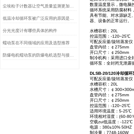
数显温度显示，微电脑
尘埃粒子计数器让空气质量监测更加简单、快捷
循环系统采用防腐材料
具有节能、对水源缺乏
低温冷却循环泵被广泛应用的原因是什么？
器、设备的正常运行。
分光光度计有哪些具体的构件
水槽容积：20L
控温范围：-120~25℃
可配反应釜/旋转蒸发仪：
蠕动泵在不同领域的应用及选型推荐
盘管内径：￠275mm
开口尺寸：￠250mm
防爆电机蠕动泵的防爆电机选型与接线要求
制冷机构：采用进口全
循环泵：全封闭无泄露
DLSB-20/120冷却循
可配反应釜/旋转蒸发仪：
水槽容积：20L
水槽尺寸：￠300×300
盘管内径：￠275mm
开口尺寸：￠250mm
控温范围：-120~25℃
适用环境温度：5-25℃
环境相对湿度：(60-80
空载zui低温度：-122℃
电源：380±10% 50HZ
制冷量：7748-160W