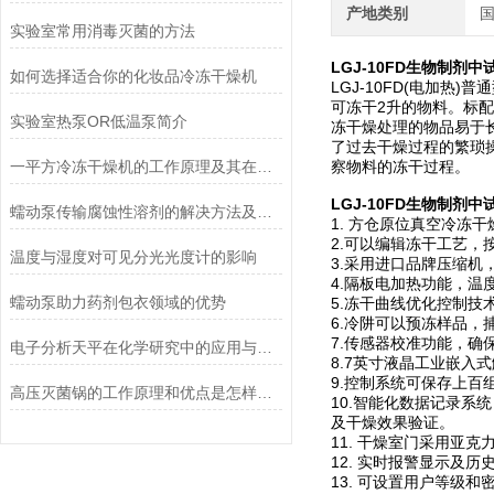
产地类别
实验室常用消毒灭菌的方法
LGJ-10FD
生物制剂中试
如何选择适合你的化妆品冷冻干燥机
LGJ-10FD(电加
可冻干2升的物料。标配
实验室热泵OR低温泵简介
冻干燥处理的物品易于长
了过去干燥过程的繁琐
一平方冷冻干燥机的工作原理及其在材料科学中的重要性
察物料的冻干过程。
LGJ-10FD
生物制剂中试
蠕动泵传输腐蚀性溶剂的解决方法及注意事项
1. 方仓原位真空冷冻
2.可以编辑冻干工艺
温度与湿度对可见分光光度计的影响
3.采用进口品牌压缩
4.隔板电加热功能，
蠕动泵助力药剂包衣领域的优势
5.冻干曲线优化控制
6.冷阱可以预冻样品，
7.传感器校准功能，确
电子分析天平在化学研究中的应用与优势说明
8.7英寸液晶工业嵌入
9.控制系统可保存上百
高压灭菌锅的工作原理和优点是怎样的？
10.智能化数据记录系
及干燥效果验证。
11. 干燥室门采用亚
12. 实时报警显示及
13. 可设置用户等级