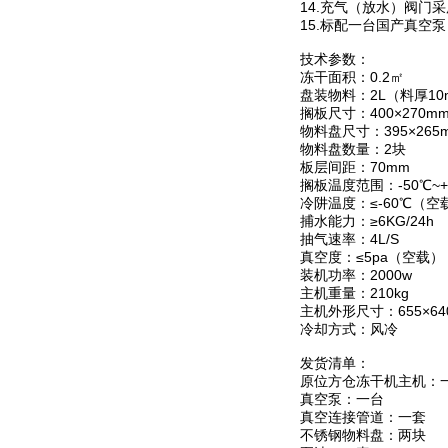
14.充气（放水）阀
15.标配一台国产真空
技术参数：
冻干面积：0.2㎡
盘装物料：2L（料厚10
搁板尺寸：400×270m
物料盘尺寸：395×265
物料盘数量：2块
板层间距：70mm
搁板温度范围：-50℃~+
冷阱温度：≤-60℃（空
捕水能力：≥6KG/24h
抽气速率：4L/S
真空度：≤5pa（空载）
装机功率：2000w
主机重量：210kg
主机外形尺寸：655×640
冷却方式：风冷
发货清单：
原位方仓冻干机主机：
真空泵：一台
真空连接管道：一套
不锈钢物料盘：两块