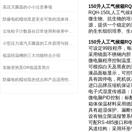
150升人工气候箱RQ
高压灭菌器的小小注意事项
RQH-150L人工
微生物、抗生物的培
防爆电机蠕动泵是安全可靠的流体传送解决方案
源，提供一个稳定的
的生长组织培养、生
尘埃粒子计数器在日常使用和保养中要注意哪几点
150升人工气候箱RQ
小型压力蒸汽灭菌器的工作原理与技术优势概述
可设定99段程序，每
采用镜面不锈钢内胆
低温恒温槽的三大功能特点介绍
微电脑程序控制温度
可模拟白天及黑夜的
实验室热泵OR低温泵简介
液晶面板显示，可控
具有因停电，死机状
防爆电机蠕动泵的优点和产品适用性角度考量
进口品牌压缩机保证
电子式湿度传感器：
微电脑PID控制：
箱体保温材料采用德
具有超湿保护、漏断
设有独立限温报警系
可配RS-485接
风道结构：采用环形