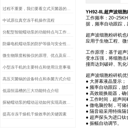
过程不重要，我们要看立式灭菌器的灭菌效果
YH92-IIL超声波
工作频率：20~25K
中试原位真空冻干机操作流程
据，频率自动跟踪，
分配型智能蠕动泵的功能特点与工作模式介绍
超声波细胞粉碎机也
应用于生物工程、微
防爆电机蠕动泵的防护等级与安全性分析
工作原理：基于超声
微生物限度检验仪的原理、优点及应用介绍
变水压强，将细胞击
撞而达到破碎、乳化
小型冻干机的主要特点和使用注意事项
超声波细胞粉碎机优
高压灭菌锅的设备特点和杀菌方式介绍
● 大屏幕液晶显示；
● 频率自动跟踪，
低温恒温槽的三大功能特点介绍
● 高效能换能器，
● 工作时间，超声
探秘蠕动泵的蠕动运动如何实现高效流体输送
● 微电脑控制，可储
● 隔音箱采用特殊
提高冷冻干燥机干燥效率的关键因素
● 超声探头为进口
● 振幅自动调节。