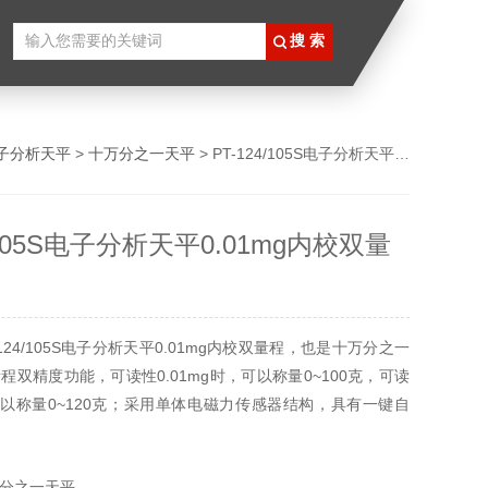
子分析天平
>
十万分之一天平
> PT-124/105S电子分析天平0.01mg内校双量程
4/105S电子分析天平0.01mg内校双量
124/105S电子分析天平0.01mg内校双量程，也是十万分之一
程双精度功能，可读性0.01mg时，可以称量0~100克，可读
，可以称量0~120克；采用单体电磁力传感器结构，具有一键自
、温控校准、开机自动校准等校准方式，当环境温度或间隔时
值时，非称量状态下天平将自动进行内部校准。
分之一天平