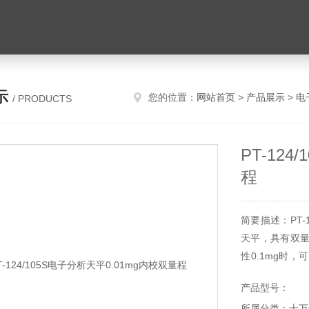
示
您的位置：
网站首页
>
产品展示
>
电
/ PRODUCTS
PT-12
程
简要描述：PT-
天平，具有双量
性0.1mg时
校、时控校准
产品型号：
间达到用户设定
所属分类：十万