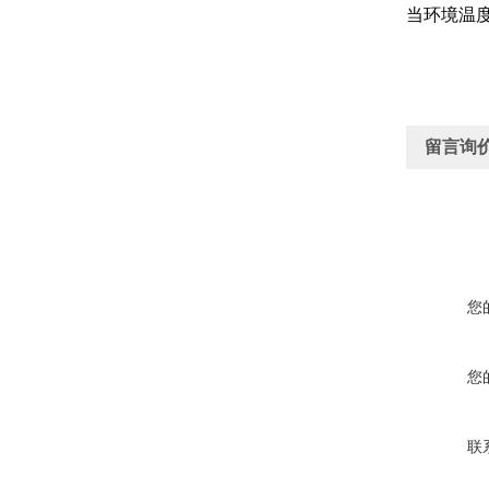
当环境温
留言询
您
您
联