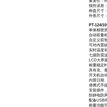
重复性：±0.
线性误差：±0
称盘尺寸：
外形尺寸：3
PT-124
单体精密
自动双量
自定义双
可对内置
实时温度
七级防震
LCD大界
称重稳定
具有克、毫
开关机自
内置日期
便携式手
安装插件
防静电防
配备USB
称量功能可