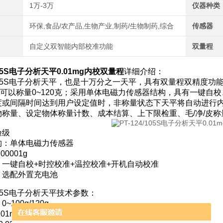
1万-3万
仪器种类
环保,食品/农产品,生物产业,制药/生物制药,综合
传感器
自定义双智能内部校准功能
双量程
/105S电子分析天平0.01mg内校双量程
详细介绍：
4/105S电子分析天平，也是十万分之一天平，具有双量程双精度功能
时，可以称量0~120克；采用单体电磁力传感器结构，具有一键
度或间隔时间达到用户设定值时，非称量状态下天平将自动进行
物称量、设定物体称量计数、成本结算、上下限检重、毛/净/皮
验级
构：单体电磁力传感器
00001g
一键自校+时控校准+温控校准+开机自动校准
：选配外置充电池
/105S电子分析天平技术参数：
~100g/120g
1mg/0.1mg