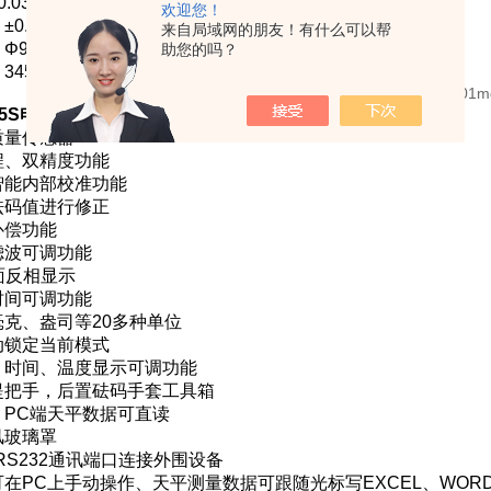
03mg/±0.1mg
欢迎您！
.03mg/±0.2mg
来自局域网的朋友！有什么可以帮
Φ90mm
助您的吗？
45×223×331mm
/105S电子分析天平0.01mg内校双量程
主要性能特征：
质量传感器
程、双精度功能
智能内部校准功能
砝码值进行修正
补偿功能
滤波可调功能
面反相显示
时间可调功能
克、盎司等20多种单位
动锁定当前模式
、时间、温度显示可调功能
提把手，后置砝码手套工具箱
，PC端天平数据可直读
风玻璃罩
/RS232通讯端口连接外围设备
在PC上手动操作、天平测量数据可跟随光标写EXCEL、WOR