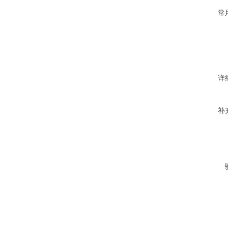
常
详
补