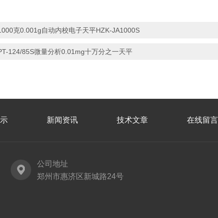
1000克0.001g自动内校电子天平HZK-JA1000S
PT-124/85S微量分析0.01mg十万分之一天平
示
新闻资讯
技术文章
在线留言
公司地址
郑州市惠济区新城路24号