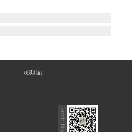
联系我们
公
众
号
二
维