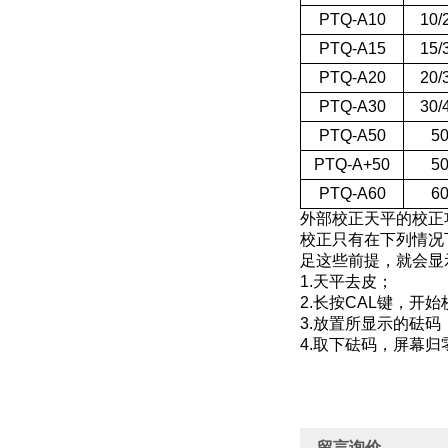
PTQ-A10
10/
PTQ-A15
15/
PTQ-A20
20/
PTQ-A30
30/
PTQ-A50
5
PTQ-A+50
5
PTQ-A60
6
外部校正天平的校正
校正只有在下列情况
足这些前提，就会显
1.天平去皮；
2.长按CAL键，开
3.放置所显示的砝
4.取下砝码，屏幕
留言询价