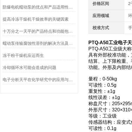
价格区间
2
防爆电机蠕动泵的优点和产品适用性角度考量
应用领域
环
提高冷冻干燥机干燥效率的关键因素
校准方式
十万分之一天平的产品特点和功能包括哪些
PTQ-A50工业电子
蠕动泵传输腐蚀性溶剂的解决方法及注意事项
PTQ-A50工业级
具有外部校准功能，
冻干粉干燥机应运而生
结算、上下限检重、
功能。外形及内部结
冷却循环水可能会造成的问题
量程：0-50kg
电子分析天平在化学研究中的应用与优势说明
可读性：0.5g
重复性：±1g
线性误差：±1g
称盘尺寸：205×295
外形尺寸：320×310
等级：工业级
传感器结构：应变式
可读性：0.1g