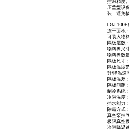
控温精度
压盖型设
装，避免
LGJ-1
冻干面积：
可装入物料
隔板层数：
物料盘尺寸：
物料盘数量
隔板尺寸：3
隔板温度范
升/降温速
隔板温差：
隔板间距：
制冷系统
冷阱温度：
捕水能力：≥
除霜方式
真空泵抽气
极限真空度
冷阱降温速