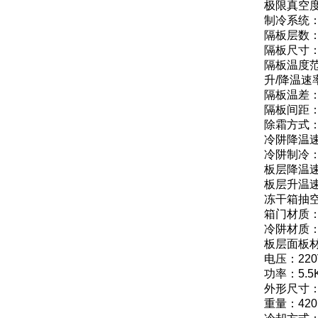
极限真空度
制冷系统
隔板层数：
隔板尺寸：3
隔板温度范
升/降温速
隔板温差：
隔板间距：
除霜方式
冷阱降温速
冷阱制冷
板层降温速
板层升温速
冻干箱抽空
箱门材质
冷阱材质：
板层面板材
电压：220
功率：5.5
外形尺寸：9
重量：420