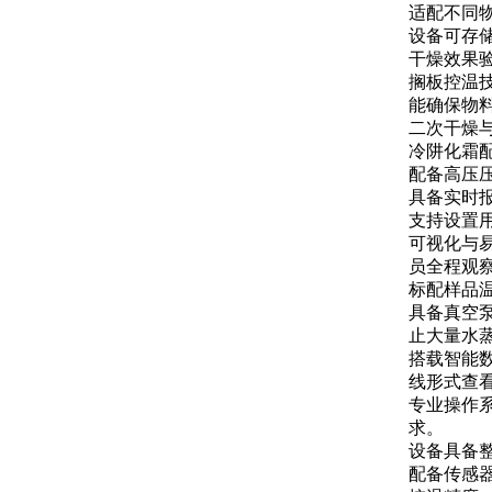
适配不同
设备可存
干燥效果
搁板控温
能确保物
二次干燥
冷阱化霜
配备高压
具备实时
支持设置
可视化与
员全程观
标配样品
具备真空
止大量水
搭载智能
线形式查
专业操作
求。
设备具备
配备传感