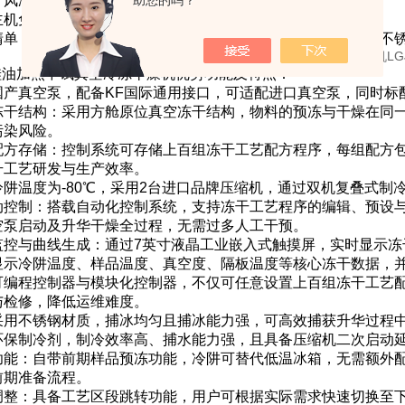
：风冷
助您的吗？
主机免费质保一年
清单：原位方仓主机一台，真空泵一台，真空连接管道一套，不锈
0F硅油加热中试真空冷冻干燥机优势功能及特点：
国产真空泵，配备KF国际通用接口，可适配进口真空泵，同时标
冻干结构：采用方舱原位真空冻干结构，物料的预冻与干燥在同
污染风险。
配方存储：控制系统可存储上百组冻干工艺配方程序，每组配方包
升工艺研发与生产效率。
冷阱温度为-80℃，采用2台进口品牌压缩机，通过双机复叠式制
动控制：搭载自动化控制系统，支持冻干工艺程序的编辑、预设
空泵启动及升华干燥全过程，无需过多人工干预。
监控与曲线生成：通过7英寸液晶工业嵌入式触摸屏，实时显示冻
显示冷阱温度、样品温度、真空度、隔板温度等核心冻干数据，
C可编程控制器与模块化控制器，不仅可任意设置上百组冻干工艺
与检修，降低运维难度。
采用不锈钢材质，捕冰均匀且捕冰能力强，可高效捕获升华过程
环保制冷剂，制冷效率高、捕水能力强，且具备压缩机二次启动
功能：自带前期样品预冻功能，冷阱可替代低温冰箱，无需额外
前期准备流程。
调整：具备工艺区段跳转功能，用户可根据实际需求快速切换至