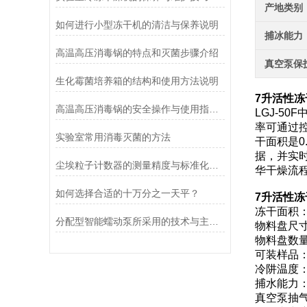
产地类别
如何进行小型冻干机的清洁与保养说明
捕冰能力
高温高压消毒锅的特点和灭菌步骤介绍
真空泵保
生化霉菌培养箱的结构和使用方法说明
7升活性冻
高温高压消毒锅的安全操作与使用指南说明
LGJ-5
率可通过
实验室常用消毒灭菌的方法
干面积是
据，并实
尘埃粒子计数器的测量精度与标准化方法
华干燥流
如何选择合适的十万分之一天平？
7升活性冻
冻干面积：0
分配型智能蠕动泵所采用的技术与主要功能
物料盘尺寸：
物料盘数量
可装样品：
冷阱温度：
捕水能力：≥
真空泵抽气