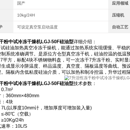
国产
应用领域
10kg/24H
压缩机
护
可设定真空泵启动温度
自动工艺
干粉中试冷冻干燥机LGJ-50F硅油型
详细介绍：
0F中试硅油加热真空冷冻干燥机，能通过加热系统实现缓慢、平
控制系统准确调节。是原位方仓型真空冻干机，硅油控温的低温
0.7平方，标配4块不锈钢物料盘，可一次冻干7升冻干粉。实时
时生成显示冷阱温度、样品温度、真空度、隔板温度等曲线。预
程。隔板内含低粘度硅油介质，可以加热和制冷控温，升华过程
干粉中试冷冻干燥机LGJ-50F硅油型
技术参数：
.7m²
360mm×480mm
：4块
7L(以厚度10mm计，增加厚度可增加装入量)
≤-80℃（空载）
10Kg/24h
速率：10L/S