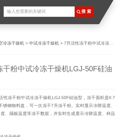
空冷冻干燥机
>
中试冷冻干燥机
> 7升活性冻干粉中试冷冻干燥机LGJ-50F硅油型
冻干粉中试冷冻干燥机LGJ-50F硅油
活性冻干粉中试冷冻干燥机LGJ-50F硅油型，冻干面积是0.7
不锈钢物料盘，可一次冻干7升冻干粉。实时显示冷阱温度、
空度、隔板温度等冻干数据，并实时生成显示冷阱温度、样品
、隔板温度等曲线。预设冻干工艺一键启动，全自动执行预
及升华干燥流程。隔板内含低粘度硅油介质，可以加热和制冷
冷冻干燥机