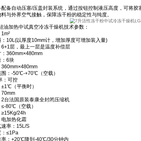
。
备配备自动压塞/压盖封装系统，通过按钮控制液压高度，可将胶
物料与外界空气接触，保障冻干粉的稳定性与纯度。
00F硅油加热中试真空冷冻干燥机技术参数：
1m²
：10L(以厚度10mm计，增加厚度可增加装入量)
6+1层，最上一层是温度补偿层
360mm×480mm
：6块
60mm×480mm
围：-50℃-+70℃（空载）
率：可控
±1℃（平衡时）
70mm
：2台法国原装泰康全封闭压缩机
≤-80℃（空载）
15Kg/24h
：电加热化霜
速率：15L/S
：≤1Pa
率：+20℃降到-40℃/30分钟内