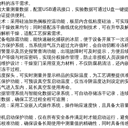
物料的冻干需求。
储大量测量数据，配置USB通讯接口，实验数据可通过U盘一键
验证提供便利。
技术：采用硅油加热搁板控温功能，板层内含低粘度硅油，可实
料干燥效果均匀；同时搭配冻干曲线优化控制技术，可在升华及
与解析干燥，适配工艺探索需求。
配备电除霜功能，能快速融化捕获的冰层，便于设备开展下一次
压力保护系统，当系统排气压力超过允许值时，会自动切断冷冻
报警显示及历史报警查询功能，出现故障时可及时提示，方便后
用户等级与对应密码，实现分权操作管理，防止非授权人员误操
易维护设计：干燥室门采用亚克力材料，不仅防腐易清洁，还内
察冻干过程。
温度探头，可实时测量并显示样品的实际温度，为工艺调整提供
泵保护功能，可预设真空泵启动温度，仅当冷阱温度达到设定的
蒸气进入泵内，延长真空泵使用寿命。
数据管理系统与智能化数据记录系统，可自动存储冻干记录，连
看数据，确保工艺过程全程可追溯；
系统：采用工业嵌入式操作系统，操作响应速度快，且具备大容
整机启动保护功能，仅在所有安全条件满足时才能启动运行，避
器校准功能，确保设备长期使用中测量值的精确性，同时具备传