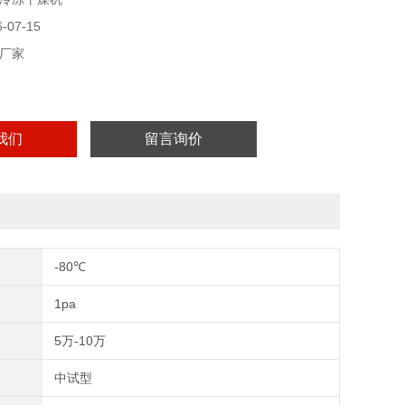
隔板温度可升、可降，适合探索制备工艺。
07-15
厂家
我们
留言询价
-80℃
1pa
5万-10万
中试型