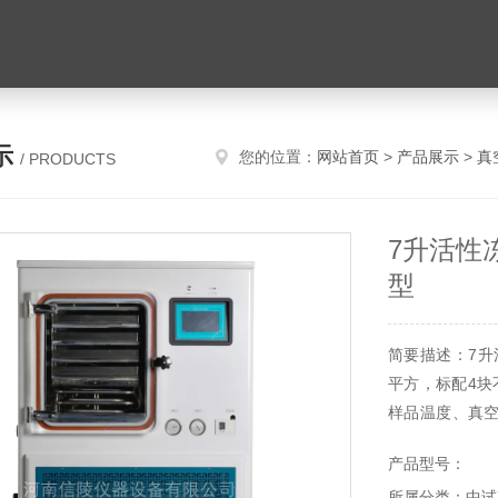
示
您的位置：
网站首页
>
产品展示
>
真
/ PRODUCTS
7升活性
型
简要描述：7升
平方，标配4块
样品温度、真
温度、真空度
产品型号：
冻、真空启动
所属分类：中试