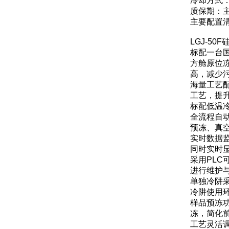
冷却方式
质保期：
主要配置
LGJ-5
标配一台
方舱原位
高，减少
海量工艺
工艺，提
标配低温
全流程自
预冻、真
实时数据
同时实时
采用PL
进行维护
单独冷阱
冷阱使用
样品预冻
冻，简化
工艺灵活