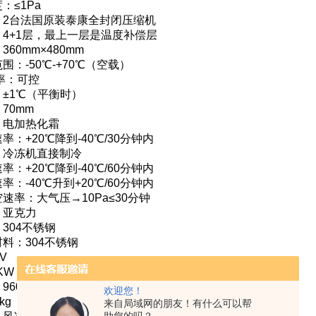
：≤1Pa
：2台法国原装泰康全封闭压缩机
4+1层，最上一层是温度补偿层
60mm×480mm
围：-50℃-+70℃（空载）
率：可控
±1℃（平衡时）
70mm
：电加热化霜
率：+20℃降到-40℃/30分钟内
：冷冻机直接制冷
率：+20℃降到-40℃/60分钟内
率：-40℃升到+20℃/60分钟内
速率：大气压→10Pa≤30分钟
：亚克力
304不锈钢
料：304不锈钢
V
KW
60×785×1450mm
欢迎您！
kg
来自局域网的朋友！有什么可以帮