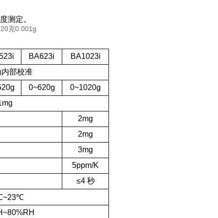
密度测定。
523i
BA623i
BA1023i
动内部校准
520g
0~620g
0~1020g
1mg
2mg
2mg
3mg
5ppm/K
≤4 秒
℃~23℃
H~80%RH