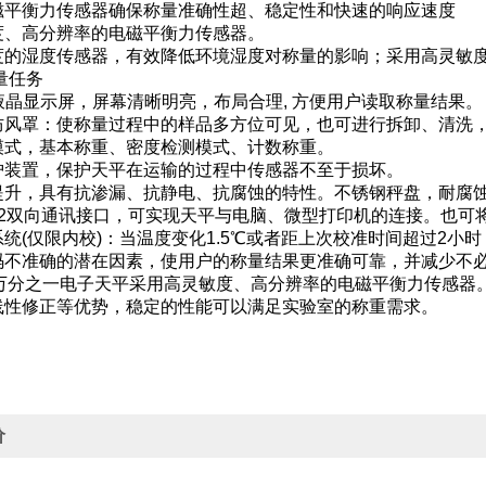
磁平衡力传感器确保称量准确性超、稳定性和快速的响应速度
度、高分辨率的电磁平衡力传感器。
度的湿度传感器，有效降低环境湿度对称量的影响；采用高灵敏
量任务
液晶显示屏，屏幕清晰明亮，布局合理, 方便用户读取称量结果
防风罩：使称量过程中的样品多方位可见，也可进行拆卸、清洗
模式，基本称重、密度检测模式、计数称重。
护装置，保护天平在运输的过程中传感器不至于损坏。
提升，具有抗渗漏、抗静电、抗腐蚀的特性。不锈钢秤盘，耐腐
232双向通讯接口，可实现天平与电脑、微型打印机的连接。也可
统(仅限内校)：当温度变化1.5℃或者距上次校准时间超过2小
码不准确的潜在因素，使用户的称量结果更准确可靠，并减少不
列万分之一电子天平采用高灵敏度、高分辨率的电磁平衡力传感器。
线性修正等优势，稳定的性能可以满足实验室的称重需求。
价