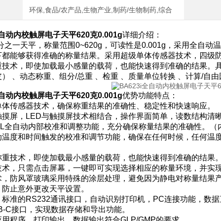
环保,食品/农产品,生物产业,制药/生物制药,综合
全自动内校触屏电子天平620克0.001g
详细介绍：
i千分之一天平，称量范围0~620g，可读性是0.001g，采用
下都能够获得准确的称量结果。采用超级单体传感器技术，四级
技术，即使加载最小感量的载荷，也能快速得到准确的结果。具有
） 、动态称重、组分/总重 、检重 、质量单位转换 、计算/自
全自动内校触屏电子天平620克0.001g
优势功能特点：
单体传感器技术，确保称重结果的准确性、稳定性和快速响应。
触摸屏，LED与触摸屏技术相结合，操作界面简单，读数结构清
CAL全自动内部校准和调整功能，充分确保称量结果的准确性。
动温度和时间触发的校准和调节功能，确保在任何时候，任何温
称重技术，即使加载最小感量的载荷，也能快速得到准确的结果
技术，只需点击屏幕，一键即可实现选择相应的称量环境，并实
术，防风罩玻璃采用特殊的涂层处理，避免因为静电对称量结果
，防止意外更改天平设置。
标准的RS232通讯接口，自动识别打印机，PC连接功能，数据直接
B-C接⼝，实现数据存储和导出功能。
用程序，打印输出，数据输出符合GLP/GMP的要求