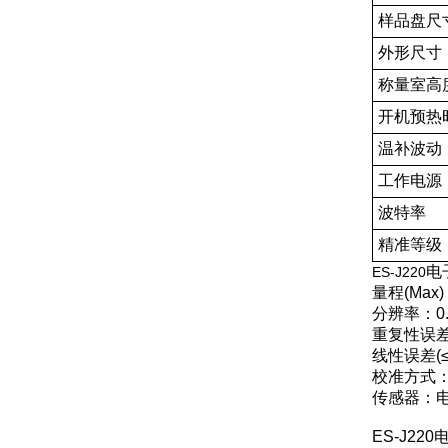
样品盘尺
外形尺寸
称量室高
开机预热
温补波动
工作电源
波特率
精准等级
电
ES-J220
量程(Max)
分辨率：0.
重复性误差(
线性误差(≤)
校准方式
传感器：
ES-J2