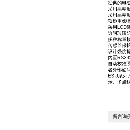
经典的电
采用高精
采用高精
项称重/测
采用LCD
透明玻璃
多种称量
传感器保
设计强度
内置RS
自动校准系
者外部砝
ES-J系
示、多点
留言询