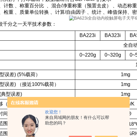
 、计数 、称重百分比 、混合/净重称重（预置去皮） 、动态称重
 、检重 、质量单位转换 、计算/自由因子 、统计 、峰值保持、
i内校千分之一天平技术参数：
BA223i
BA323i
BA
全自
0~220g
0~320g
0~
型误差) (5%载荷）
1mg
型误差) （接近100%载荷）
1mg
(典型误差)
1mg
（+10℃-30℃）
3 ppm/K
欢迎您！
时间
≤3 秒
来自局域网的朋友！有什么可以帮
助您的吗？
范围
18
范围
15%R