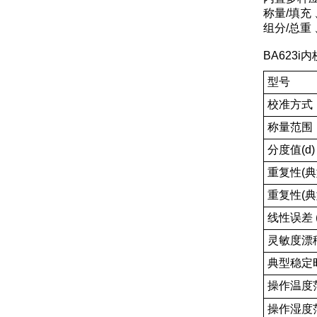
称量/填充
组分/总重
BA623
型号
校准方式
称量范围
分度值(d)
重复性(典
重复性(典
线性误差 
灵敏度漂移
典型稳定
操作温度
操作湿度