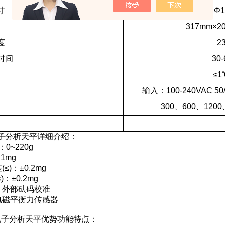
寸
Φ1
317mm×2
度
2
时间
30
≤1
输入：100-240VAC 5
300、600、1200
子分析天平详细介绍：
：0~220g
1mg
≤)：±0.2mg
：±0.2mg
：外部砝码校准
电磁平衡力传感器
20电子分析天平优势功能特点：