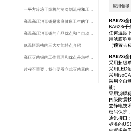
应用领域
一平方冷冻干燥机的制冷剂流程和压缩空气流程
BA623i
高温高压消毒锅是家庭健康卫生的守护者
BA623
任何温度
高温高压消毒锅的产品优点和全自动控制系统说明
用滤膜称重
（预置去皮
低温恒温槽的三大功能特点介绍
BA623i
高压灭菌锅的工作原理和优点是怎样的？
采用超级
采用LED
过程不重要，我们要看立式灭菌器的灭菌效果
采用iso
采用全自
能）
采用滤膜
四级防震
去静电技
密码保护
通讯接口：
标准的US
内置多种应