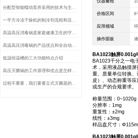
仪器量程
1
分配型智能蠕动泵所采用的技术与主要功能
价格区间
8
一平方冷冻干燥机的制冷剂流程和压缩空气流程
应用领域
环
高温高压消毒锅是家庭健康卫生的守护者
操作面板
高温高压消毒锅的产品优点和全自动控制系统说明
BA1023触屏0.00
低温恒温槽的三大功能特点介绍
BA1023千分之一
术，采用液晶触摸屏
高压灭菌锅的工作原理和优点是怎样的？
重、质量单位转换、
皮）、动态称重等应
过程不重要，我们要看立式灭菌器的灭菌效果
或生产的合规要求。
称量范围：0~1020g
分辨率：1mg
重复性：±2mg
线性：±3mg
样品盘尺寸：Φ115m
BA1023触屏0.00