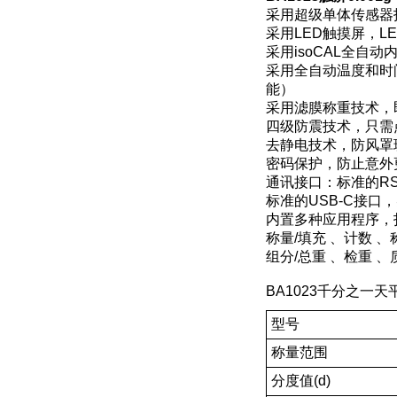
采用超级单体传感器
采用LED触摸屏，
采用isoCAL全
采用全自动温度和时
能）
采用滤膜称重技术，
四级防震技术，只需
去静电技术，防风罩
密码保护，防止意外
通讯接口：标准的RS
标准的USB-C接⼝
内置多种应用程序，打
称量/填充 、计数 
组分/总重 、检重 
BA1023千分之一
型号
称量范围
分度值(d)