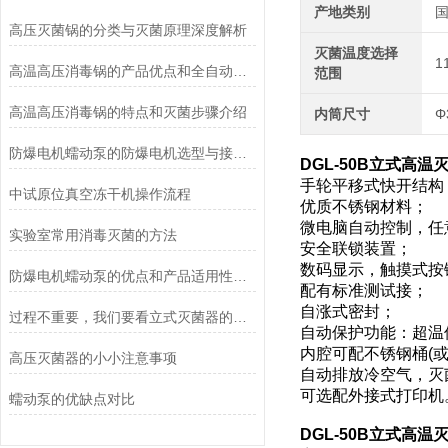
产地类别
高压灭菌锅的分类与灭菌原理深度解析
灭菌温度选择
1
高温高压消毒锅的产品优点和全自动控制系统说明
范围
高温高压消毒锅的特点和灭菌步骤介绍
内筒尺寸
Φ
防爆电机蠕动泵的防爆电机选型与接线要求
DGL-50B
立式高温灭
手轮平移式快开结构
中试原位真空冻干机操作流程
优质不锈钢材料；
微电脑自动控制，任
实验室常用消毒灭菌的方法
安全联锁装置；
数码显示，触摸式按
防爆电机蠕动泵的优点和产品适用性角度考量
配有标准测试接；
自涨式密封；
过程不重要，我们要看立式灭菌器的灭菌效果
自动保护功能：超温
内腔可配不锈钢桶(或
高压灭菌器的小小注意事项
自动排放冷空气，灭
可选配外接式打印机
蠕动泵的优缺点对比
DGL-50B
立式高温灭