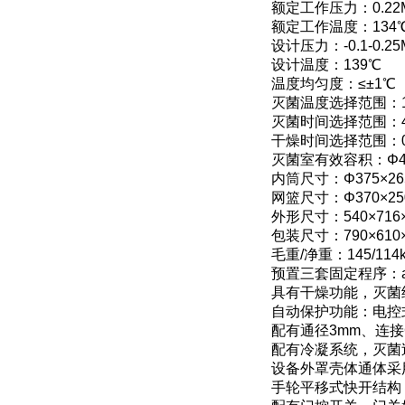
额定工作压力：0.22
额定工作温度：134
设计压力：-0.1-0.2
设计温度：139℃
温度均匀度：≤±1℃
灭菌温度选择范围：11
灭菌时间选择范围：4～
干燥时间选择范围：0～
灭菌室有效容积：Φ40
内筒尺寸：Φ375×26
网篮尺寸：Φ370×2
外形尺寸：540×716×
包装尺寸：790×610×
毛重/净重：145/114
预置三套固定程序：a.
具有干燥功能，灭菌
自动保护功能：电控
配有通径3mm、连接
配有冷凝系统，灭菌
设备外罩壳体通体采
手轮平移式快开结构