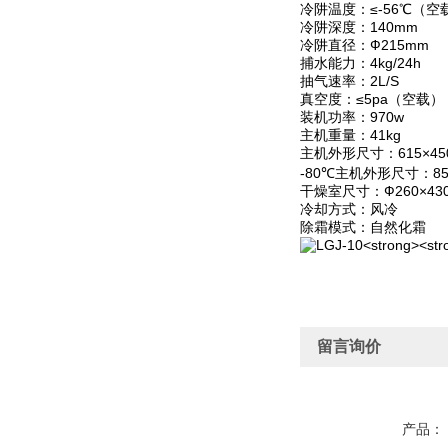
冷阱温度：≤-56℃（空
冷阱深度：140mm
冷阱直径：Ф215mm
捕水能力：4kg/24h
抽气速率：2L/S
真空度：≤5pa（空载）
装机功率：970w
主机重量：41kg
主机外形尺寸：615×450
-80℃主机外形尺寸：850
干燥室尺寸：Ф260×43
冷却方式：风冷
除霜模式：自然化霜
留言询价
产品：