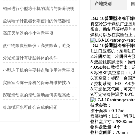
产地类别
如何进行小型冻干机的清洁与保养说明
LGJ-10
普通型冷冻干燥
尘埃粒子计数器长期使用的传感器维护与清洁规范
真空冷冻干燥机广泛应
蛋白、酶制品等样品的冻
高压灭菌器的小小注意事项
燥机可以放在实验台上
微生物限度检验仪：高效筛查，避免产品微生物污染
LGJ-10
普通型冷冻干燥
1.进口压缩机：采用
2.冷阱功能：冷阱具
分光光度计有哪些具体的构件
3.液晶触摸屏控制：
4.USB接口数据导出
小型冻干机的主要特点和使用注意事项
5.标准KF真空接口：
6.真空泵：标配一台
实验室冷冻干燥机的保养与维护技巧分析
7.控制系统：FD-LA
8.可选配充气阀，可充
9.可定制冷阱温度-8
探秘蠕动泵的蠕动运动如何实现高效流体输送
技术参数：
冷却循环水可能会造成的问题
冻干面积：0.12㎡
盘装物料：1.2L（料厚
物料盘尺寸：Ф200mm
物料盘数量: 4个
物料盘间距：70mm