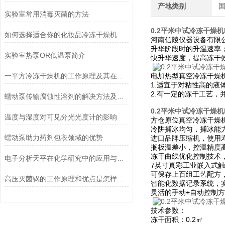
产地类别
实验室常用消毒灭菌的方法
0.2平米中试冷冻干燥机L
如何选择适合你的化妆品冷冻干燥机
河南信陵仪器设备有限公司
升华阶段时的升温速率
实验室热泵OR低温泵简介
快升华速度，提高冻干
一平方冷冻干燥机的工作原理及其在材料科学中的重要性
电加热型真空冷冻干燥
1.适宜于对粘性高的
2.有一定的冻干工艺
蠕动泵传输腐蚀性溶剂的解决方法及注意事项
0.2平米中试冷冻干燥机L
温度与湿度对可见分光光度计的影响
方仓原位真空冷冻干燥
冷阱捕冰均匀，捕冰能
蠕动泵助力药剂包衣领域的优势
进口品牌压缩机，使用
搁板温差小，控温精度
冻干曲线优化控制技术
电子分析天平在化学研究中的应用与优势说明
7英寸真彩工业嵌入式
可保存上百组工艺配方
高压灭菌锅的工作原理和优点是怎样的？
智能化数据记录系统，
灵活的手动+自动控制
技术参数：
冻干面积：0.2㎡