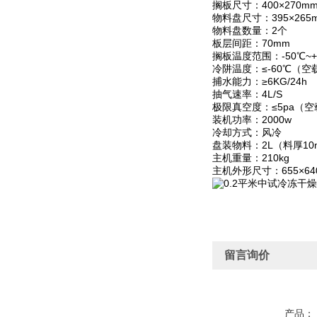
搁板尺寸：400×270m
物料盘尺寸：395×265
物料盘数量：2个
板层间距：70mm
搁板温度范围：-50℃~+
冷阱温度：≤-60℃（空
捕水能力：≥6KG/24h
抽气速率：4L/S
极限真空度：≤5pa（空
装机功率：2000w
冷却方式：风冷
盘装物料：2L（料厚10
主机重量：210kg
主机外形尺寸：655×640
留言询价
产品：