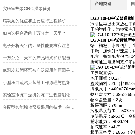
产地类别
实验室热泵OR低温泵简介
LGJ-10FD中试普通
蠕动泵的优点和主要运行过程解析
冷阱里再提出来放在干
干的智能化，为摸索冻
如何选择合适的十万分之一天平？
LGJ-10FD中试普通
电子分析天平的计量性能要求和注意事项说明
蛤、枸杞、水果切片、
干燥，加快升华速度，
配方，每组配方包含5
十万分之一天平的产品特点和功能包括哪些
据可通过电脑浏览打印
低温冷却循环泵被广泛应用的原因是什么？
主要配置说明：
冻干面积：0.2㎡
小型压力蒸汽灭菌器工作原理与热穿透性分析
盘装物料：2L（料厚10
搁板尺寸：400×270m
物料盘尺寸：395×265
实验室冷冻干燥机的冻干过程智能化功能和基本操作流程
物料盘数量：2块
板层间距：70mm
分配型智能蠕动泵所采用的技术与主要功能
搁板温度范围：-50℃~+
冷阱温度：≤-60℃（空
捕水能力：≥6KG/24h
抽气速率：4L/S
极限真空度：≤5pa（空