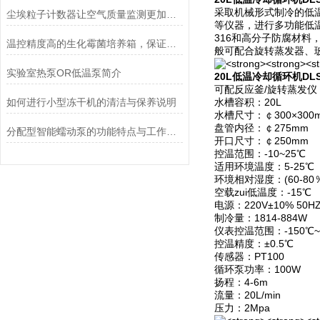
采取机械形式制冷的低
尘埃粒子计数器让空气质量监测更加简单、快捷
等仪器，进行多功能低温
316和高分子防腐材料
温控精度高的生化霉菌培养箱，保证实验数据准确
般可配合旋转蒸发器、
实验室热泵OR低温泵简介
20L低温冷却循环机DLSB
可配反应釜/旋转蒸发仪：
如何进行小型冻干机的清洁与保养说明
水槽容积：20L
水槽尺寸：￠300×300
盘管内径：￠275mm
分配型智能蠕动泵的功能特点与工作模式介绍
开口尺寸：￠250mm
控温范围：-10~25℃
适用环境温度：5-25℃
环境相对湿度：(60-80
空载zui低温度：-15℃
电源：220V±10% 50H
制冷量：1814-884W
仪表控温范围：-150℃~
控温精度：±0.5℃
传感器：PT100
循环泵功率：100W
扬程：4-6m
流量：20L/min
压力：2Mpa