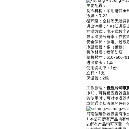
主要配置：
制冷机构：采用进口全
冷媒：R-22
循环泵：全封闭无泄露
进出油咀：4＃(低进高出
控温方式：电子式数字
显示温度分辨率：在控温
安全保护：漏电、过载
冷凝盘管：铜（镀镍）
机体材质：喷塑防腐
整机尺寸：610×500×9
进出接头：1套
使用说明书：1份
立杆：1支
保温管：2根
工作原理：
低温冷却液
冷却，可将反应容器直
管使用时，可对冷凝器
或能通冷却液体的任何
河南信陵仪器设备有限
1.本公司所有产品均
2.所有产品均可享受一