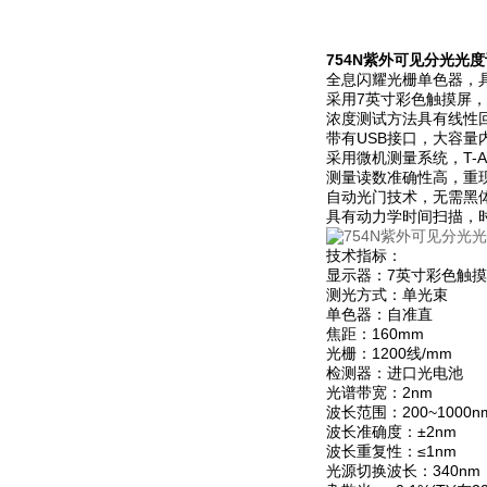
754N紫外可见分光光度
全息闪耀光栅单色器，
采用7英寸彩色触摸屏
浓度测试方法具有线性
带有USB接口，大容量
采用微机测量系统，T-
测量读数准确性高，重
自动光门技术，无需黑
具有动力学时间扫描，
技术指标：
显示器：7英寸彩色触
测光方式：单光束
单色器：自准直
焦距：160mm
光栅：1200线/mm
检测器：进口光电池
光谱带宽：2nm
波长范围：200~1000n
波长准确度：±2nm
波长重复性：≤1nm
光源切换波长：340nm