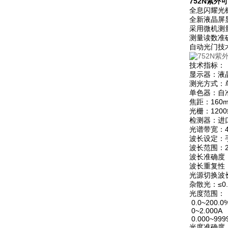
752N紫外
全息闪耀光
全新液晶屏
采用微机测
测量读数准
自动光门技
技术指标：
显示器：液
测光方式：
单色器：自
焦距：160
光栅：1200
检测器：进
光谱带宽：4
波长设定：
波长范围：20
波长准确度：
波长重复性：
光源切换波长
杂散光：≤0.
光度范围：
0.0~200.0
0~2.000A
0.000~999
光度准确度