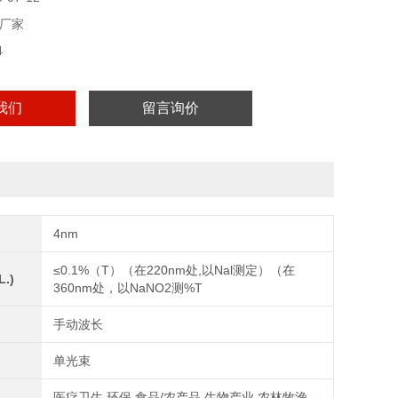
厂家
4
我们
留言询价
4nm
≤0.1%（T）（在220nm处,以Nal测定）（在
.)
360nm处，以NaNO2测%T
手动波长
单光束
医疗卫生,环保,食品/农产品,生物产业,农林牧渔