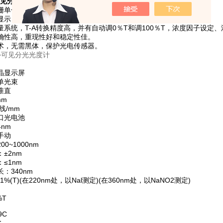
可见分光光度计
主要特点：
栅单色器，具有波长精度高，单色性好，杂散光低等优点。
显示，读数清晰自然。
量系统，T-A转换精度高，并有自动调0％T和调100％T，浓度因子设定
确性高，重现性好和稳定性佳。
术，无需黑体，保护光电传感器。
晶显示屏
单光束
准直
mm
线/mm
口光电池
nm
手动
0~1000nm
±2nm
≤1nm
：340nm
1%(T)(在220nm处，以Nal测定)(在360nm处，以NaNO2测定)
%T
9C
：