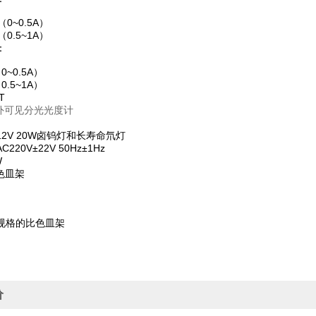
s（0~0.5A）
s（0.5~1A）
：
（0~0.5A）
（0.5~1A）
T
2V 20W卤钨灯和长寿命氘灯
20V±22V 50Hz±1Hz
W
色皿架
规格的比色皿架
价