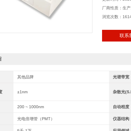
厂商性质：生产
浏览次数：161
联系
绍
其他品牌
光谱带宽
度
±1nm
杂散光(S.L
200 ~ 1000nm
自动程度
光电倍增管（PMT）
仪器结构
5千-1万
应用领域