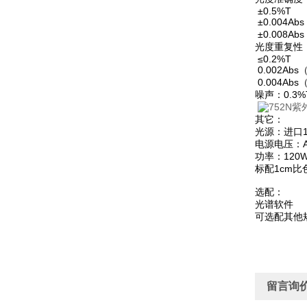
±0.5%T
±0.004Ab
±0.008Ab
光度重复性
≤0.2%T
0.002Abs
0.004Abs
噪声：0.3%
其它：
光源：进口1
电源电压：AC2
功率：120
标配1cm比
选配：
光谱软件
可选配其他
留言询