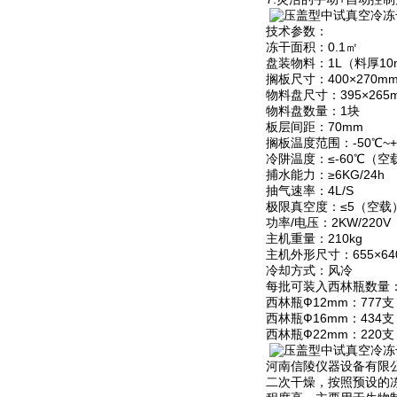
技术参数：
冻干面积：0.1㎡
盘装物料：1L（料厚10
搁板尺寸：400×270m
物料盘尺寸：395×265
物料盘数量：1块
板层间距：70mm
搁板温度范围：-50℃~+
冷阱温度：≤-60℃（空
捕水能力：≥6KG/24h
抽气速率：4L/S
极限真空度：≤5（空载
功率/电压：2KW/220V
主机重量：210kg
主机外形尺寸：655×640
冷却方式：风冷
每批可装入西林瓶数量
西林瓶Ф12mm：777支
西林瓶Ф16mm：434支
西林瓶Ф22mm：220支
河南信陵仪器设备有限公
二次干燥，按照预设的