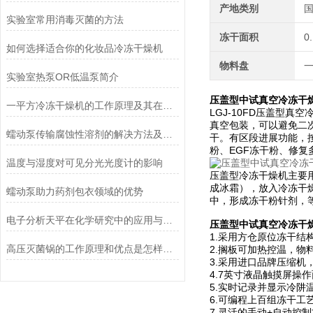
产地类别
实验室常用消毒灭菌的方法
冻干面积
0
如何选择适合你的化妆品冷冻干燥机
物料盘
实验室热泵OR低温泵简介
压盖型中试真空冷冻干燥机
一平方冷冻干燥机的工作原理及其在材料科学中的重要性
LGJ-10FD压盖型
真空包装，可以避免二
蠕动泵传输腐蚀性溶剂的解决方法及注意事项
干。有区段进展功能，
粉、EGF冻干粉、修复
温度与湿度对可见分光光度计的影响
压盖型冷冻干燥机主要
成冰霜），放入冷冻干
蠕动泵助力药剂包衣领域的优势
中，形成冻干粉针剂，
电子分析天平在化学研究中的应用与优势说明
压盖型中试真空冷冻干燥机
1.采用方仓原位冻干
高压灭菌锅的工作原理和优点是怎样的？
2.搁板可加热控温，
3.采用进口品牌压缩机
4.7英寸液晶触摸屏操
5.实时记录并显示冷阱
6.可编程上百组冻干工
7.灵活的手动+自动控