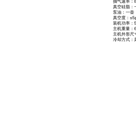
抽气速率：8
真空硅脂：
泵油：一壶
真空度：≤5
装机功率：5
主机重量：6
主机外形尺寸：
冷却方式：