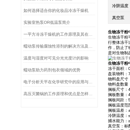
冷阱温度
如何选择适合你的化妆品冷冻干燥机
真空泵
实验室热泵OR低温泵简介
生物冻干粉中
一平方冷冻干燥机的工作原理及其在材料科学中的重要性
生物冻干粉
行整体冻干
蠕动泵传输腐蚀性溶剂的解决方法及注意事项
作，防止了
是对生物制
温度与湿度对可见分光光度计的影响
生物冻干粉中
冻干面积：0
蠕动泵助力药剂包衣领域的优势
盘装物料：7
物料盘尺寸：
电子分析天平在化学研究中的应用与优势说明
物料盘数量
搁板尺寸：48
高压灭菌锅的工作原理和优点是怎样的？
搁板数量：4
搁板间距：5
搁板温度范围
搁板温差：
冷阱温度：≤
捕水能力：≥1
真空泵：标