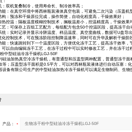
点：
缩机：双机复叠制冷，使用寿命长、制冷效率高；
塞功能：在真空环境中将西林瓶装液体真空包装，可避免二次污染（压盖机
位结构：预冻和干燥原位完成，操作简便，自动化程度高，干燥效果好；
油加热控温：隔板温度模糊控制技术，搁板温差小，控温精度高，干燥效果
干工艺：可保存上百组工艺配方，每组配方包含50个控温区段，提高冻干自
录系统：实时记录并显示冷阱温度、样品温度、真空度曲线，数据可U盘导
线优化控制技术，可在预冻阶段控制降温速率，同时可在升华及解析干燥阶
展功能：快速跳转到下一个温度区段，方便优化冻干工艺，提高冻干效率，
艺：可以自由编辑冻干工艺，在冻干过程中可以实时修改工艺，并在冻干过
0F系列硅油加热真空冷冻干燥机，有普通型和压盖型两种配置，普通型冻干面
肽等；压盖型冻干面积是0.5平方，可以对西林瓶装液体进行自动压塞：
器设备有限公司生产的中型硅油加热冷冻干燥机可以满足生物制药、生物
价
产品：