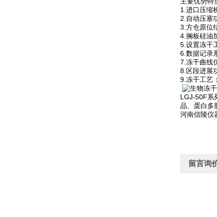
主要优势特
1.进口压
2.自动压
3.方仓原
4.搁板硅
5.设置冻
6.数据记
7.冻干曲
8.区段进
9.冻干工
LGJ-5
品、蛋白多
河南信陵仪
留言询