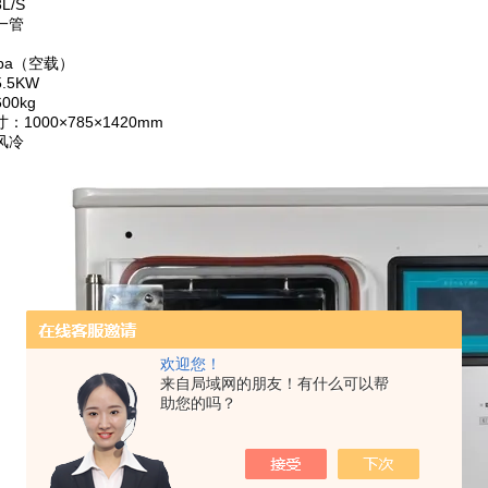
L/S
一管
pa（空载）
.5KW
00kg
1000×785×1420mm
风冷
欢迎您！
来自局域网的朋友！有什么可以帮
助您的吗？