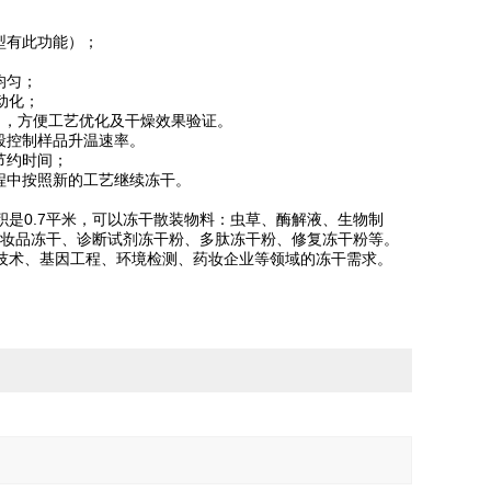
型有此功能）；
均匀；
动化；
出，方便工艺优化及干燥效果验证。
段控制样品升温速率。
节约时间；
程中按照新的工艺继续冻干。
积是0.7平米，可以冻干散装物料：虫草、酶解液、生物制
化妆品冻干、诊断试剂冻干粉、多肽冻干粉、修复冻干粉等。
技术、基因工程、环境检测、药妆企业等领域的冻干需求。