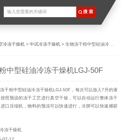
空冷冻干燥机
>
中试冷冻干燥机
> 生物冻干粉中型硅油冷冻干燥机LGJ-50F
粉中型硅油冷冻干燥机LGJ-50F
冻干粉中型硅油冷冻干燥机LGJ-50F，每次可以放入7升的液
。按照预设的冻干工艺进行真空干燥，可以自动运行整体冻干
用进口压缩机，物料的预冻可以快速进行，冷阱可以快速捕获
分。原位冻干改变了过去干燥过程的繁琐操作，防止了物料的
燥升华的自动化。
冷冻干燥机
07-12