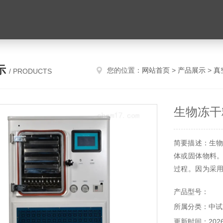
示
您的位置：
网站首页
>
产品展示
>
真
/ PRODUCTS
生物冻干
简要描述：生物
体或固体物料
过程。因为采
升华出来的水
产品型号：
污染，实现了干
所属分类：中试
更新时间：2026-