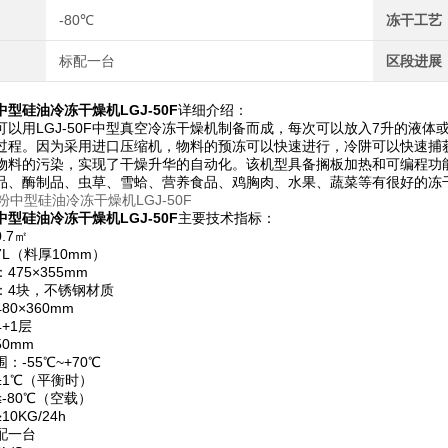
-80℃
冻干工艺
标配一台
区段进展
型硅油冷冻干燥机LGJ-50F
详细介绍：
可以用LGJ-50F中型真空冷冻干燥机制备而成，每次可以放入7升的液
过程。因为采用进口压缩机，物料的预冻可以快速进行，冷阱可以快速捕
物料的污染，实现了干燥升华的自动化。该机型具备搁板加热和可编程功
品、酶制品、虫草、雪蛤、营养食品、鸡胸肉、水果、蔬菜等有很好的冻
型硅油冷冻干燥机LGJ-50F
主要技术指标：
.7㎡
L（料厚10mm）
475×355mm
：4块，不锈钢材质
0×360mm
+1层
0mm
：-55℃~+70℃
±1℃（平衡时）
-80℃（空载）
0KG/24h
配一台