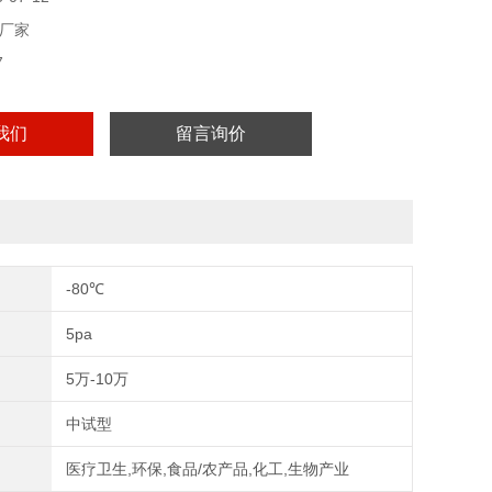
厂家
7
我们
留言询价
-80℃
5pa
5万-10万
中试型
医疗卫生,环保,食品/农产品,化工,生物产业