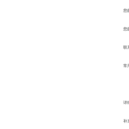
您
您
联
常
详
补