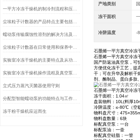
产地类别
一平方冷冻干燥机的制冷剂流程和压缩空气流程
冻干面积
尘埃粒子计数器的产品特点主要包括哪些？
冷阱温度
-
蠕动泵传输腐蚀性溶剂的解决方法及注意事项
尘埃粒子计数器在日常使用和保养中要注意哪几点
石墨烯一平方真空冷冻干燥
石墨烯一平方真空冷冻干
实验室冷冻干燥机的主要特点及从功能上分类介绍
国产防返油真空泵，可
方便优化冻干工艺，提
实验室冷冻干燥机操作流程及真空泵加油方法
干；可在升华及解析干
剂、酶制品、蛋白多肽
立式压力蒸汽灭菌器使用守则
石墨烯一平方真空冷冻干燥
冻干面积：1.04㎡
分配型智能蠕动泵的功能特点与工作模式介绍
盘装物料：10L(料厚10
冷阱温度：≤-80℃（空
冻干粉干燥机应运而生
物料盘尺寸：475×355
物料盘数量：6块
标配真空泵：一台
标配泵油：一壶
标配真空硅脂：一管