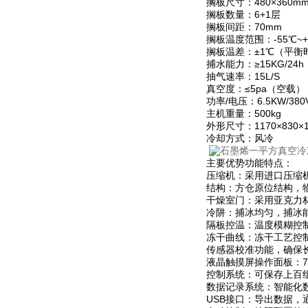
搁板尺寸：480×360m
搁板数量：6+1层
搁板间距：70mm
搁板温度范围：-55℃~+
搁板温差：±1℃（平衡
捕水能力：≥15KG/24h
抽气速率：15L/S
真空度：≤5pa（空载）
功率/电压：6.5KW/380
主机重量：500kg
外形尺寸：1170×830×
冷却方式：风冷
主要优势功能特点：
压缩机：采用进口压缩
结构：方仓原位结构，
干燥室门：采用亚克力
冷阱：捕冰均匀，捕冰
隔板控温：温度模糊控
冻干曲线：冻干工艺控
传感器校准功能，确保
液晶触摸屏操作面板：
控制系统：可保存上百
数据记录系统：智能化
USB接口：导出数据