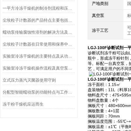
产地类别
一平方冷冻干燥机的制冷剂流程和压缩空气流程
真空泵
尘埃粒子计数器的产品特点主要包括哪些？
冻干工艺
蠕动泵传输腐蚀性溶剂的解决方法及注意事项
尘埃粒子计数器在日常使用和保养中要注意哪几点
LGJ-100F诊断试剂
诊断试剂冻干粉可以由L
实验室冷冻干燥机的主要特点及从功能上分类介绍
瓶中，形成冻干粉针剂
等。标配一台真空泵，
实验室冷冻干燥机操作流程及真空泵加油方法
艺，可满足用户的不同
LGJ-100F诊断试剂
立式压力蒸汽灭菌器使用守则
冻干面积：1.15㎡
盘装物料：11L（料厚1
分配型智能蠕动泵的功能特点与工作模式介绍
物料盘尺寸：475×595
物料盘数量：4个
冻干粉干燥机应运而生
搁板尺寸：480×600m
搁板数量：4+1层
搁板间距：70mm
搁板温度范围：-55℃~+
搁板温差：±1℃（平衡