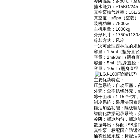
冷阱温度：≤-80℃（空
捕水能力：≥15KG/24h
真空泵抽气速率：15L/
真空度：≤5pa（空载）
装机功率：7500w
主机重量：1000kg
外形尺寸：1750×1130×
冷却方式：风冷
一次可处理西林瓶的规
容量：1.5ml（瓶身直径
容量：2ml/3ml（瓶身
容量：5ml（瓶身直径：
容量：10ml（瓶身直径
主要优势特点：
压盖系统：自动压塞，
外壳：全不锈钢外壳，
冻干面积：1.152平方
制冷系统：采用法国泰
硅油加热功能：隔板硅
智能化数据记录系统：
冷阱：捕冰均匀，捕冰
数据导出：标配USB
真空泵：标配国产防返
油雾过滤系统：标配油