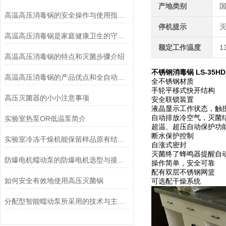
产地类别
高温高压消毒锅的安全操作与使用指南说明
停机提示
高温高压消毒锅是家庭健康卫生的守护者
额定工作温度
1
高温高压消毒锅的特点和灭菌步骤介绍
不锈钢消毒锅 LS-35
高温高压消毒锅的产品优点和全自动控制系统说明
全不锈钢材质
手轮平移式快开结构
高压灭菌器的小小注意事项
安全联锁装置
液晶显示工作状态，触
自动排放冷空气，灭菌
实验室热泵OR低温泵简介
超温、超压自动保护功
断水保护控制
实验室冷冻干燥机能保留样品原有结构和活性
自涨式密封
灭菌终了蜂鸣器提醒自
防爆电机蠕动泵的防爆电机选型与接线要求
操作简单，安全可靠
配有双层不锈钢网篮
如何安全有效地使用高压灭菌锅
可选配干燥系统
分配型智能蠕动泵所采用的技术与主要功能