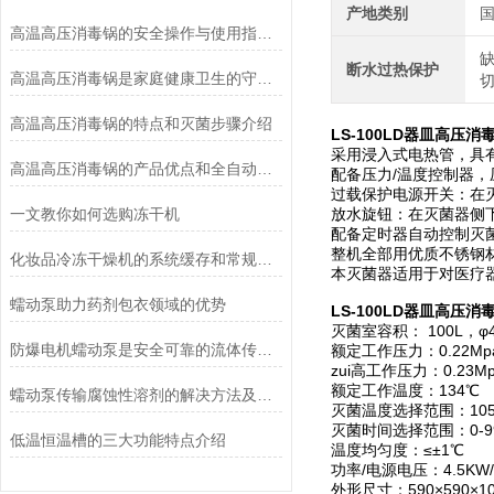
产地类别
高温高压消毒锅的安全操作与使用指南说明
断水过热保护
高温高压消毒锅是家庭健康卫生的守护者
高温高压消毒锅的特点和灭菌步骤介绍
LS-100LD器皿高压
采用浸入式电热管，具
高温高压消毒锅的产品优点和全自动控制系统说明
配备压力/温度控制器，压力
过载保护电源开关：在
一文教你如何选购冻干机
放水旋钮：在灭菌器侧
配备定时器自动控制灭
整机全部用优质不锈钢
化妆品冷冻干燥机的系统缓存和常规冻干方法的优点
本灭菌器适用于对医疗
蠕动泵助力药剂包衣领域的优势
LS-100LD器皿高压
灭菌室容积： 100L，φ4
防爆电机蠕动泵是安全可靠的流体传送解决方案
额定工作压力：0.22Mp
zui高工作压力：0.23M
额定工作温度：134℃
蠕动泵传输腐蚀性溶剂的解决方法及注意事项
灭菌温度选择范围：105
灭菌时间选择范围：0-99
低温恒温槽的三大功能特点介绍
温度均匀度：≤±1℃
功率/电源电压：4.5KW/A
外形尺寸：590×590×1