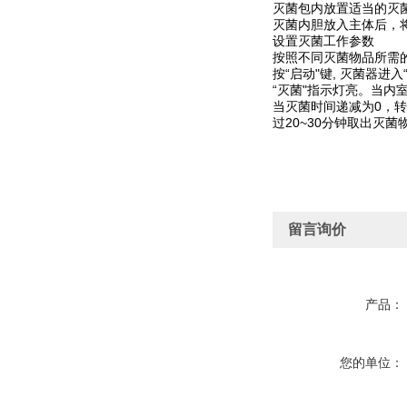
灭菌包内放置适当的灭
灭菌内胆放入主体后，
设置灭菌工作参数
按照不同灭菌物品所需
按“启动"键, 灭菌器
“灭菌"指示灯亮。当内
当灭菌时间递减为0，转
过20~30分钟取出灭
留言询价
产品：
您的单位：