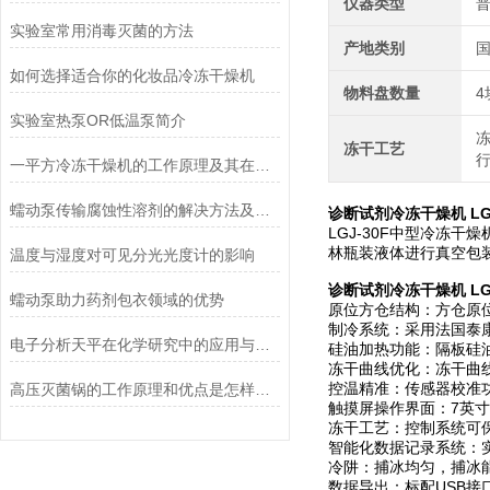
仪器类型
实验室常用消毒灭菌的方法
产地类别
如何选择适合你的化妆品冷冻干燥机
物料盘数量
实验室热泵OR低温泵简介
冻干工艺
一平方冷冻干燥机的工作原理及其在材料科学中的重要性
蠕动泵传输腐蚀性溶剂的解决方法及注意事项
诊断试剂冷冻干燥机 LG
LGJ-30F中型冷冻
林瓶装液体进行真空包
温度与湿度对可见分光光度计的影响
诊断试剂冷冻干燥机 LG
蠕动泵助力药剂包衣领域的优势
原位方仓结构：方仓原
制冷系统：采用法国泰
电子分析天平在化学研究中的应用与优势说明
硅油加热功能：隔板硅
冻干曲线优化：冻干曲
控温精准：传感器校准
高压灭菌锅的工作原理和优点是怎样的？
触摸屏操作界面：7英寸
冻干工艺：控制系统可
智能化数据记录系统：
冷阱：捕冰均匀，捕冰
数据导出：标配USB