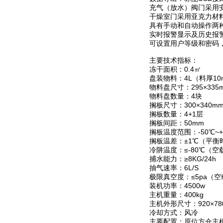
充气（放水）阀门采用
干燥室门采用亚克力材
具有手动和自动操作两
实时报警显示及历史报
可设置用户等级和密码
主要技术指标：
冻干面积：0.4㎡
盘装物料：4L（料厚10
物料盘尺寸：295×335
物料盘数量：4块
搁板尺寸：300×340m
搁板数量：4+1层
搁板间距：50mm
搁板温度范围：-50℃~+
搁板温差：±1℃（平衡
冷阱温度：≤-80℃（空
捕水能力：≥8KG/24h
抽气速率：6L/S
极限真空度：≤5pa（空
装机功率：4500w
主机重量：400kg
主机外形尺寸：920×780
冷却方式：风冷
主要配置：原位方仓主