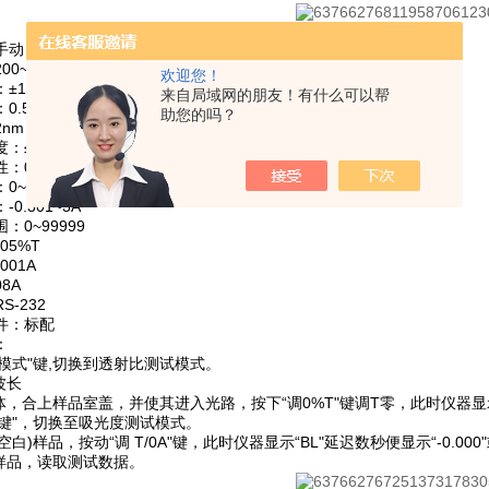
手动
0~1000
欢迎您！
±1nm
来自局域网的朋友！有什么可以帮
0.5nm
助您的吗？
nm
：≤0.5T
：0.2%T
0~200%T
0.301~3A
：0~99999
05%T
001A
8A
-232
件：标配
：
试模式"键,切换到透射比测试模式。
波长
体，合上样品室盖，并使其进入光路，按下“调0%T"键调T零，此时仪器显示“0
能键"，切换至吸光度测试模式。
空白)样品，按动“调 T/0A"键，此时仪器显示“BL"延迟数秒便显示“-0.000"或
测样品，读取测试数据。