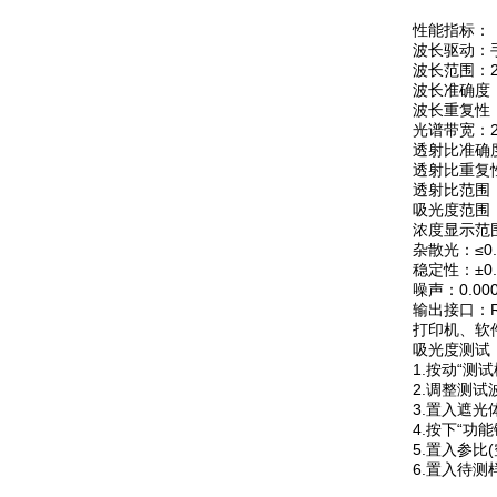
性能指标：
波长驱动：
波长范围：20
波长准确度：
波长重复性：
光谱带宽：2
透射比准确度
透射比重复性
透射比范围：
吸光度范围：-
浓度显示范围
杂散光：≤0.
稳定性：±0.
噪声：0.000
输出接口：RS
打印机、软
吸光度测试
1.按动“测
2.调整测试
3.置入遮光
4.按下“功
5.置入参比(
6.置入待