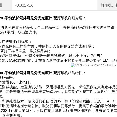
围
-0.301~3A
打印机、
55B手动波长紫外可见分光光度计
配打印机
详细介绍：
将遮光体置入样品架，合上样品室盖，并拉动样品架拉杆使其进入光路，然后按下“
成调T零后，取出遮光体。
应在透射比(T)模式；
置入遮光体合上样品室盖，并使其进入光路便无法完成调T零；
时不要打开样品室盖、推拉样品架；
(未取出遮光体)，如切换至吸光度测试模式，显示器上显示为“.EL"。
吸光度(A)模式调T零，则在置入遮光体后不管显示器上是否显示“.EL"，均需
55B手动波长紫外可见分光光度计
配打印机
功能特性：
m紫外光栅。
购放置10cm比色皿。
度测试功能、定置测试功能，采用标准品对照法、标准系数法来测定样品
光、高分辨率的光栅型单光束光路结构，具有良好的稳定性，重现性，光
求。
计和微处理技术，使仪器具有自动调0%T和 T等控制功能，以及T、A、C
可明亮清晰地显示透射比、吸光度和浓度等参数，提高了仪器的读数准确
S-232通讯接口的型号，可以连接计算机运行用户应用软件，具有光度测
、保存和调用。