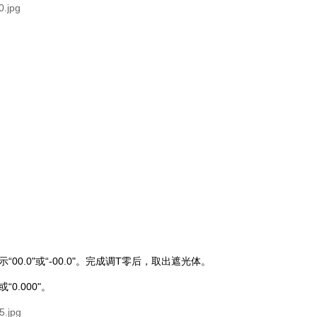
0.0"或“-00.0"。完成调T零后，取出遮光体。
“0.000"。