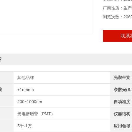
厂商性质：生产
浏览次数：206
联系
绍
其他品牌
光谱带宽
度
±1nmnm
杂散光(S.L
200~1000nm
自动程度
光电倍增管（PMT）
仪器结构
5千-1万
应用领域