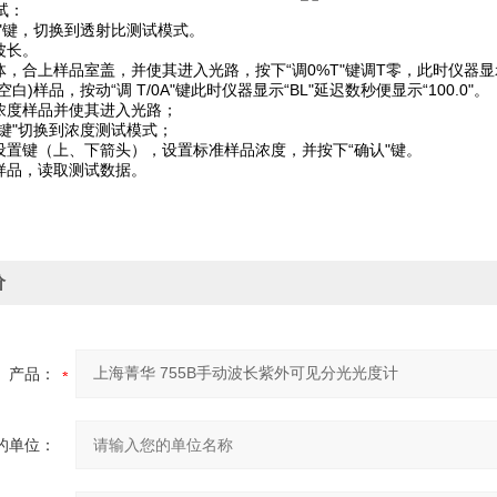
试：
能"键，切换到透射比测试模式。
波长。
体，合上样品室盖，并使其进入光路，按下“调0%T"键调T零，此时仪器显示“0
空白)样品，按动“调 T/0A"键此时仪器显示“BL"延迟数秒便显示“100.0"。
准浓度样品并使其进入光路；
能键"切换到浓度测试模式；
数设置键（上、下箭头），设置标准样品浓度，并按下“确认"键。
测样品，读取测试数据。
价
产品：
的单位：