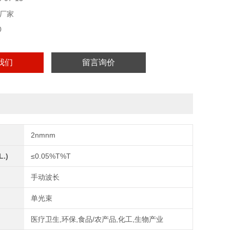
厂家
0
我们
留言询价
2nmnm
.)
≤0.05%T%T
手动波长
单光束
医疗卫生,环保,食品/农产品,化工,生物产业