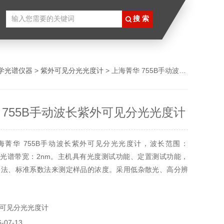
学光谱仪器
>
紫外可见分光光度计
> 上海菁华 755B手动波长紫外可见分光光度计
 755B手动波长紫外可见分光光度计
海菁华 755B手动波长紫外可见分光光度计，波长范围：
0nm，光谱带宽：2nm。主机具有光度测试功能、定置测试功能，
照法、标准系数法来测定样品的浓度。采用低杂散光、高分辨
光束光路结构，具有良好的稳定性，重现性，光度线性和准确
小的光谱带宽可满足常规分析测试项目的要求。
可见分光光度计
07-13