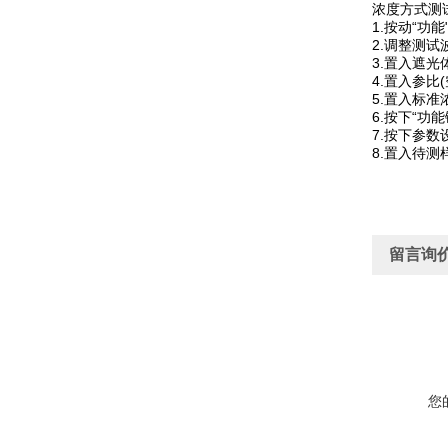
浓度方式测
1.按动“功
2.调整测试
3.置入遮光
4.置入参比(
5.置入标
6.按下“功
7.按下参
8.置入待
留言询
您