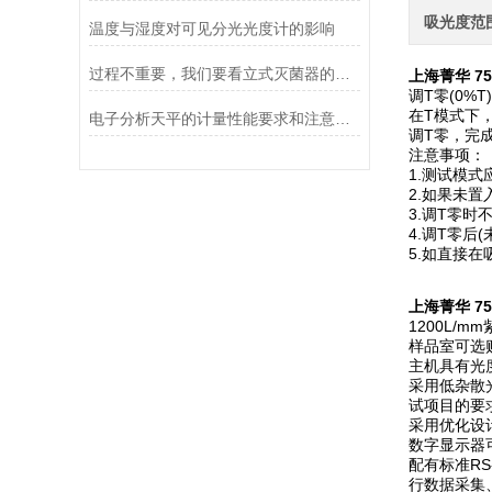
吸光度范
温度与湿度对可见分光光度计的影响
过程不重要，我们要看立式灭菌器的灭菌效果
上海菁华 7
调T零(0%T)
在T模式下，
电子分析天平的计量性能要求和注意事项说明
调T零，完
注意事项：
1.测试模式
2.如果未
3.调T零
4.调T零后
5.如直接在
上海菁华 7
1200L/m
样品室可选
主机具有光
采用低杂散
试项目的要
采用优化设
数字显示器
配有标准R
行数据采集