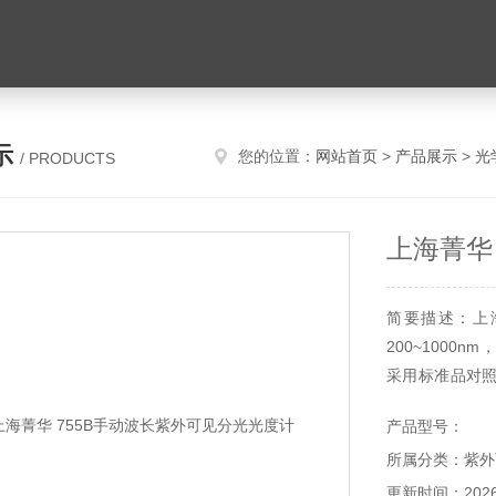
示
您的位置：
网站首页
>
产品展示
>
光
/ PRODUCTS
上海菁华
简要描述：上
200~100
采用标准品对
率的光栅型单
产品型号：
的测量读数。更
所属分类：紫外
更新时间：2026-