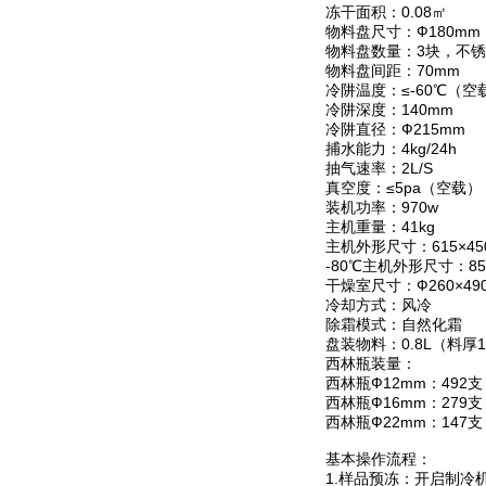
冻干面积：0.08㎡
物料盘尺寸：Ф180mm
物料盘数量：3块，不
物料盘间距：70mm
冷阱温度：≤-60℃（空
冷阱深度：140mm
冷阱直径：Ф215mm
捕水能力：4kg/24h
抽气速率：2L/S
真空度：≤5pa（空载）
装机功率：970w
主机重量：41kg
主机外形尺寸：615×450
-80℃主机外形尺寸：850
干燥室尺寸：Ф260×49
冷却方式：风冷
除霜模式：自然化霜
盘装物料：0.8L（料厚
西林瓶装量：
西林瓶Ф12mm：492支
西林瓶Ф16mm：279支
西林瓶Ф22mm：147支
基本操作流程：
1.样品预冻：开启制冷