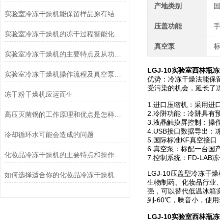
产地类别
实验室冷冻干燥机能保留样品原有结构和活性
压盖功能
实验室冷冻干燥机的冻干过程智能化功能和基本操作流程
真空泵
实验室冷冻干燥机的主要特点及从功能上分类介绍
LGJ-10
实验室西林瓶冻
实验室冷冻干燥机操作流程及真空泵加油方法
优势：冷冻干燥法能保
受污染的机会，延长了
冻干粉干燥机应运而生
1.进口压缩机：采用
2.冷阱功能：冷阱具
高压灭菌锅的工作原理和优点是怎样的？
3.液晶触摸屏控制：
4.USB接口数据导出
冷却循环水可能会造成的问题
5.国际标准KF真空接
6.真空泵：标配一台
化妆品冷冻干燥机的主要特点和操作管理方法介绍
7.控制系统：FD-LA
LGJ-10压盖型冷冻
如何选择适合你的化妆品冷冻干燥机
生物制药、化妆品行业
强，可以替代低温冰箱
到-60℃，噪音小，使
LGJ-10
实验室西林瓶冻