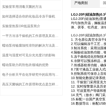
产地类别
实验室常用消毒灭菌的方法
LGJ-20F(硅油加热)
0
如何选择适合你的化妆品冷冻干燥机
LGJ-20F(硅油加
均匀加热升温，搁板温度
实验室热泵OR低温泵简介
体、茯苓、牡丹皮、浓
LGJ-20F(硅油加热)
0
一平方冷冻干燥机的工作原理及其在材料科学中的重要性
1. 方仓原位真空冷冻
2.可以编辑冻干工艺
蠕动泵传输腐蚀性溶剂的解决方法及注意事项
3.制冷系统：采用法
4.隔板硅油加热功能
温度与湿度对可见分光光度计的影响
5.冻干曲线优化控制
6.冷阱可以预冻样品，
蠕动泵助力药剂包衣领域的优势
7.传感器校准功能，确
8.7英寸液晶工业嵌入
9.控制系统可保存上百
电子分析天平在化学研究中的应用与优势说明
10.智能化数据记录系
11. 干燥室门采用亚
高压灭菌锅的工作原理和优点是怎样的？
12. 实时报警显示及
13. 可设置用户等级
14.充气（放水）阀
15.标配一台国产真空
16.数据导出：标配U