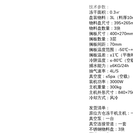
技术参数：
冻干面积：0.3㎡
盘装物料：3L（料厚10
物料盘尺寸：395×265
物料盘数量：3块
搁板尺寸：400×270m
搁板数量：3层
搁板间距：70mm
搁板温度范围：-50℃~+
搁板温差：±1℃（平衡
冷阱温度：≤-80℃（空
捕水能力：≥6KG/24h
抽气速率：4L/S
真空度：≤5pa（空载）
装机功率：3000W
主机重量：300kg
主机外形尺寸：840×750
冷却方式：风冷
发货清单：
原位方仓冻干机主机：
真空泵：一台
真空连接管道：一套
不锈钢物料盘：3块