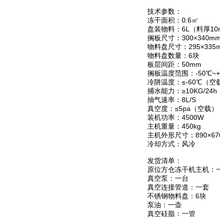
技术参数：
冻干面积：0.6㎡
盘装物料：6L（料厚10
搁板尺寸：300×340m
物料盘尺寸：295×335
物料盘数量：6块
板层间距：50mm
搁板温度范围：-50℃~+
冷阱温度：≤-60℃（空
捕水能力：≥10KG/24h
抽气速率：8L/S
真空度：≤5pa（空载）
装机功率：4500W
主机重量：450kg
主机外形尺寸：890×670
冷却方式：风冷
发货清单：
原位方仓冻干机主机：
真空泵：一台
真空连接管道：一套
不锈钢物料盘：6块
泵油：一壶
真空硅脂：一管