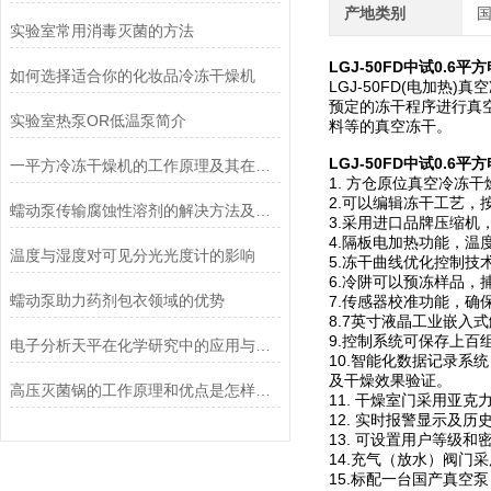
产地类别
实验室常用消毒灭菌的方法
LGJ-50FD
中试0.6平
如何选择适合你的化妆品冷冻干燥机
LGJ-50FD(电加
预定的冻干程序进行真
实验室热泵OR低温泵简介
料等的真空冻干。
LGJ-50FD
中试0.6平
一平方冷冻干燥机的工作原理及其在材料科学中的重要性
1. 方仓原位真空冷冻
2.可以编辑冻干工艺
蠕动泵传输腐蚀性溶剂的解决方法及注意事项
3.采用进口品牌压缩
4.隔板电加热功能，
温度与湿度对可见分光光度计的影响
5.冻干曲线优化控制
6.冷阱可以预冻样品，
蠕动泵助力药剂包衣领域的优势
7.传感器校准功能，确
8.7英寸液晶工业嵌入
9.控制系统可保存上百
电子分析天平在化学研究中的应用与优势说明
10.智能化数据记录系
及干燥效果验证。
高压灭菌锅的工作原理和优点是怎样的？
11. 干燥室门采用亚
12. 实时报警显示及
13. 可设置用户等级
14.充气（放水）阀
15.标配一台国产真空