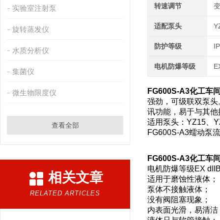
转速调节
实验室注射泵
适配泵头
Y
旋转蒸发仪
防护等级
I
水质分析仪
电机防爆等级
E
集菌仪
FG600S-A3
化工车
微生物限度仪
强劲，可级联双泵头
讯功能，易于与其他
适用泵头：YZ15、YZ2
查看全部
FG600S-A3蠕动泵
FG600S-A3
化工车
电机防爆等级EX dII
相关文章
适用于磨蚀性液体；
泵体不接触液体；
RELATED ARTICLES
没有阀阻塞现象；
内表面光滑，易清洁