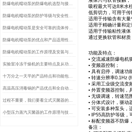
液体只与软管接触；
防爆电机蠕动泵的防爆电机选型与接线要求
吸程最大可达8米水
低剪切力，可用于传
防爆电机蠕动泵的防护等级与安全性分析
适用于传输含有大量
适用于精确计量和定
防爆电机蠕动泵是安全可靠的流体传送解决方案
适用于传输粘性液体
通过更换软管和材质
防爆电机蠕动泵的优点和产品适用性角度考量
防爆电机蠕动泵的工作原理及安装与配管
功能及特点：
• 交流减速防爆电机
实验室冷冻干燥机的主要特点及从功能上分类介绍
• 变频器控制；
• 具有启停，调速功
十万分之一天平的产品特点和功能包括哪些
• 转速分辨率0.1Hz 
• 采用工业级交流变
高温高压消毒锅的产品优点和全自动控制系统说明
• 外置变频器控制，
• 无级调速，转速范围7
过程不重要，我们要看立式灭菌器的灭菌效果
• 分体式设计，驱
• 可安装多种泵头，
小型压力蒸汽灭菌器的工作原理与技术优势概述
• IP55高防护等
• 标配变频器不防
备注：