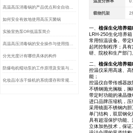
温度分辨率
0
高温高压消毒锅的产品优点和全自动控制系统说明
载物托架
2
如何安全有效地使用高压灭菌锅
一、
植保生化培养箱L
实验室热泵OR低温泵简介
LRH-250生化培
常用恒温设备。带定
高温高压消毒锅的安全操作与使用指南说明
起闭控制程序；具有
研、院校和生产部门
分光光度计有哪些具体的构件
二、
植保生化培养箱L
防爆电机蠕动泵的工作原理及安装与配管
控温仪采用高速、高
能；
化妆品冷冻干燥机的系统缓存和常规冻干方法的优点
控温仪自带传感器故
不锈钢抛光搁板，搁
带定时功能的液晶微
进口品牌压缩机，压
采用镜面不锈钢内胆
单门结构，双层钢化
具有超湿保护功能、
立体加热技术，保证
设计合理的风道结构