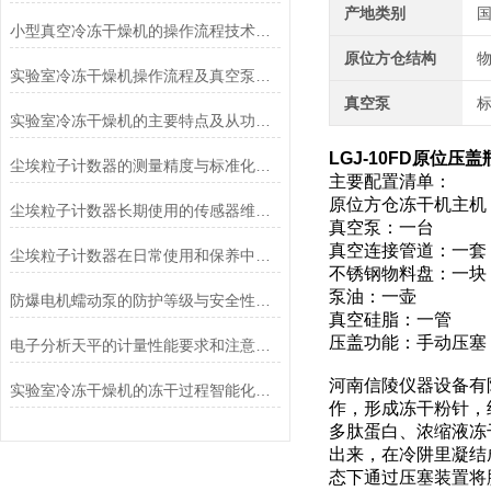
产地类别
小型真空冷冻干燥机的操作流程技术详解
原位方仓结构
实验室冷冻干燥机操作流程及真空泵加油方法
真空泵
实验室冷冻干燥机的主要特点及从功能上分类介绍
LGJ-10FD原位压盖
尘埃粒子计数器的测量精度与标准化方法
主要配置清单：
原位方仓冻干机主机
尘埃粒子计数器长期使用的传感器维护与清洁规范
真空泵：一台
真空连接管道：一套
尘埃粒子计数器在日常使用和保养中要注意哪几点
不锈钢物料盘：一块
泵油：一壶
防爆电机蠕动泵的防护等级与安全性分析
真空硅脂：一管
压盖功能：手动压塞
电子分析天平的计量性能要求和注意事项说明
河南信陵仪器设备有限
实验室冷冻干燥机的冻干过程智能化功能和基本操作流程
作，形成冻干粉针，
多肽蛋白、浓缩液冻
出来，在冷阱里凝结
态下通过压塞装置将