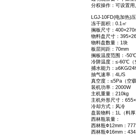
分权操作：可设置用
LGJ-10FD(电加
冻干面积：0.1㎡
搁板尺寸：400×270
物料盘尺寸：395×26
物料盘数量：1块
板层间距：70mm
搁板温度范围：-50℃
冷阱温度：≤-60℃
捕水能力：≥6KG/24
抽气速率：4L/S
真空度：≤5Pa（空
装机功率：2000W
主机重量：210kg
主机外形尺寸：655×6
冷却方式：风冷
盘装物料：1L（料厚
西林瓶装量：
西林瓶Ф12mm：77
西林瓶Ф16mm：43