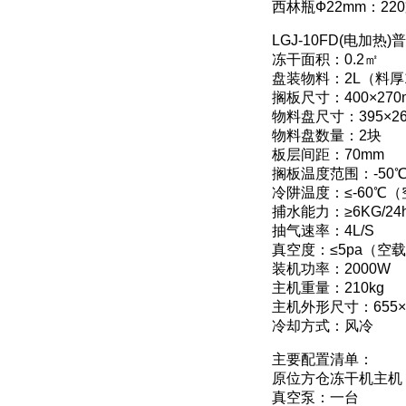
西林瓶Ф22mm：22
LGJ-10FD(电加
冻干面积：0.2㎡
盘装物料：2L（料厚
搁板尺寸：400×270
物料盘尺寸：395×26
物料盘数量：2块
板层间距：70mm
搁板温度范围：-50℃
冷阱温度：≤-60℃
捕水能力：≥6KG/24
抽气速率：4L/S
真空度：≤5pa（空
装机功率：2000W
主机重量：210kg
主机外形尺寸：655×6
冷却方式：风冷
主要配置清单：
原位方仓冻干机主机
真空泵：一台