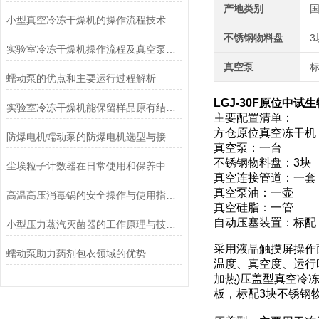
产地类别
小型真空冷冻干燥机的操作流程技术详解
不锈钢物料盘
实验室冷冻干燥机操作流程及真空泵加油方法
真空泵
蠕动泵的优点和主要运行过程解析
LGJ-30F原位中试
生
实验室冷冻干燥机能保留样品原有结构和活性
主要配置清单：
方仓原位真空冻干机
防爆电机蠕动泵的防爆电机选型与接线要求
真空泵：一台
不锈钢物料盘：3块
尘埃粒子计数器在日常使用和保养中要注意哪几点
真空连接管道：一套
真空泵油：一壶
高温高压消毒锅的安全操作与使用指南说明
真空硅脂：一管
自动压塞装置：标配
小型压力蒸汽灭菌器的工作原理与技术优势概述
采用液晶触摸屏操作
蠕动泵助力药剂包衣领域的优势
温度、真空度、运行
加热)压盖型真空冷
板，标配3块不锈钢物