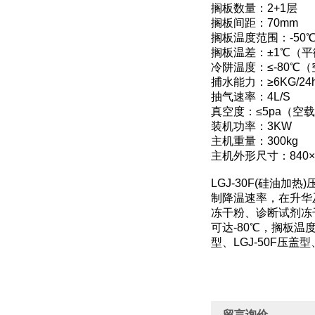
搁板数量：2+1层
搁板间距：70mm
搁板温度范围：-50℃
搁板温差：±1℃（
冷阱温度：≤-80℃
捕水能力：≥6KG/24
抽气速率：4L/S
真空度：≤5pa（空
装机功率：3KW
主机重量：300kg
主机外形尺寸：840×7
LGJ-30F(硅油
制降温速率，在升华
冻干粉、诊断试剂冻
可达-80℃，搁板温
型、LGJ-50F压盖
留言询价