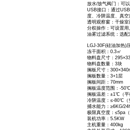
放水/放气阀门：可
USB接口：通过U
度、冷阱温度、真空
透明观察窗：干燥室
分权操作：可设置用
油雾过滤系统：选配
LGJ-30F(硅油
冻干面积：0.3㎡
物料盘尺寸：295×33
物料盘数量：3块
搁板尺寸：300×340
搁板数量：3+1层
搁板间距：70mm
搁板温度范围：-50℃
搁板温差：±1℃（
冷阱温度：≤-80℃
捕水能力：≥6KG/24
极限真空度：≤5pa
装机功率：5.5KW
主机重量：400kg