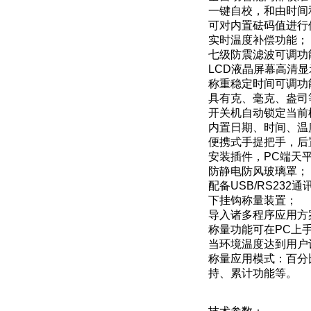
一键自校，和由时间
可对内置砝码值进行
实时温度补偿功能；
七级防震滤波可调功
LCD液晶屏幕高清显
称重稳定时间可调功
具有克、毫克、盎司
开关机自动锁定当前
内置日期、时间、温
便携式手提把手，后
安装插件，PC端天
防静电防风玻璃罩；
配备USB/RS232
下挂钩称量装置；
导入诸多程序应用方
称量功能可在PC上
当环境温度达到用户
称量应用模式：百分
持、累计功能等。