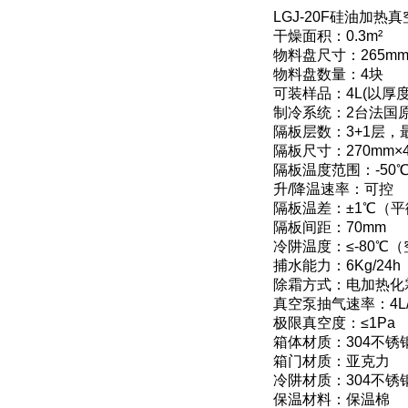
LGJ-20F硅油加
干燥面积：0.3m²
物料盘尺寸：265mm
物料盘数量：4块
可装样品：4L(以厚
制冷系统：2台法国
隔板层数：3+1层
隔板尺寸：270mm×4
隔板温度范围：-50℃
升/降温速率：可控
隔板温差：±1℃（
隔板间距：70mm
冷阱温度：≤-80℃
捕水能力：6Kg/24h
除霜方式：电加热化
真空泵抽气速率：4L/
极限真空度：≤1Pa
箱体材质：304不锈
箱门材质：亚克力
冷阱材质：304不锈
保温材料：保温棉