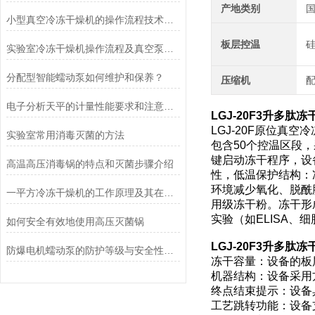
产地类别
小型真空冷冻干燥机的操作流程技术详解
板层控温
实验室冷冻干燥机操作流程及真空泵加油方法
分配型智能蠕动泵如何维护和保养？
压缩机
电子分析天平的计量性能要求和注意事项说明
LGJ-20F
3升多肽冻
LGJ-20F原位真
实验室常用消毒灭菌的方法
包含50个控温区段
键启动冻干程序，设
高温高压消毒锅的特点和灭菌步骤介绍
性，低温保护结构：冻
环境减少氧化、脱酰
一平方冷冻干燥机的工作原理及其在材料科学中的重要性
用级冻干粉。冻干形
实验（如ELISA
如何安全有效地使用高压灭菌锅
LGJ-20F
3升多肽冻
防爆电机蠕动泵的防护等级与安全性分析
冻干容量：设备的板
机器结构：设备采用
终点结束提示：设备
工艺跳转功能：设备