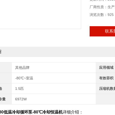
厂商性质：生产
浏览次数：925
联系
绍
其他品牌
应用领域
-80℃~室温
有效容积
格
1.5匹
压缩机数
冷量
6972W
0/80低温冷却循环泵-80℃冷却恒温机
详细介绍：