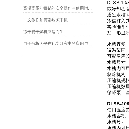
DLSB-
高温高压消毒锅的安全操作与使用指南说明
或冷却盘
通过水槽
一文教你如何选购冻干机
冷媒打入
实验准备
冻干粉干燥机应运而生
却，形成
电子分析天平在化学研究中的应用与优势说明
水槽容积：
调温范围：
可配反应釜
水槽尺寸：φ
水槽内可用
制冷机构
压缩机规格
压缩机数量
循环泵：
DLSB-1
使用温度范
水槽容积：
水槽尺寸：φ
水槽内可用