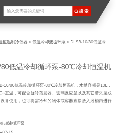
温恒温制冷仪器
>
低温冷却液循环泵
> DLSB-10/80低温冷却循环泵-80℃冷却恒温机
10/80低温冷却循环泵-80℃冷却恒温机
B-10/80低温冷却循环泵-80℃冷却恒温机，水槽容积是10L，
0℃~室温，可配合旋转蒸发器、玻璃反应釜以及其它带夹层或
器设备使用，也可将需冷却的物体或容器直接放入浴槽内进行
冷却槽内壁盘有冷却铜盘管，制冷剂通过水槽内壁的盘管不停
冷媒进行冷却，可将反应容器直接放入冷却槽内对物料进行间
冷却液循环泵
07-15