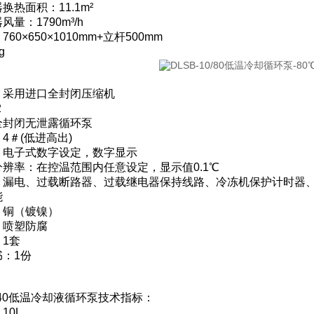
换热面积：11.1m²
量：1790m³/h
60×650×1010mm+立杆500mm
g
：
：采用进口全封闭压缩机
2
全封闭无泄露循环泵
4＃(低进高出)
：电子式数字设定，数字显示
辨率：在控温范围内任意设定，显示值0.1℃
：漏电、过载断路器、过载继电器保持线路、冷冻机保护计时器
能
：铜（镀镍）
：喷塑防腐
1套
：1份
10/40低温冷却液循环泵技术指标：
10L