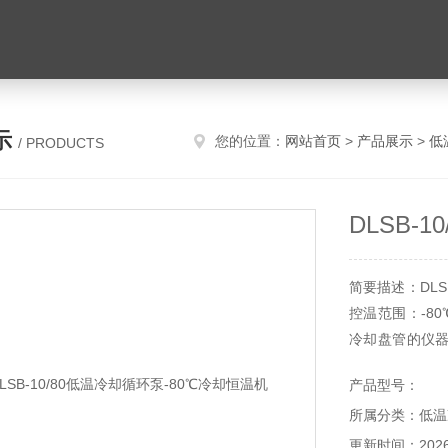
示
您的位置：
网站首页
>
产品展示
>
低
/ PRODUCTS
DLSB-
简要描述：DLS
控温范围：-8
冷却盘管的仪
冷却或反应。
产品型号：
循环，对槽内
所属分类：低温
接冷却
更新时间：2026-