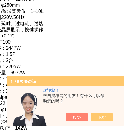
φ250mm
/旋转蒸发仪：1~10L
20V/50Hz
：延时、过电流、过热
液晶屏显示，按键操作
0.1℃
100
：2447W
：1.5P
：2台
：2205W
量：6972W
：100W
：4~6M
欢迎您！
20-40L/min
来自局域网的朋友！有什么可以帮
Mpa
助您的吗？
22
φ10铜管镀镍
：宝塔接头外径φ16mm(机器左侧)
：冷板喷塑防腐
功率：142W