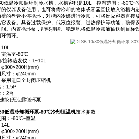
10/80低温冷却循环制冷水槽，水槽容积是10L，控温范围：-8
管的仪器设备使用，也可将需冷却的物体或容器直接放入浴槽内
内壁的盘管不停循环，对槽内冷媒进行冷却，可将反应容器直接
其它设备。具备过载保护、低液位报警、过热保护等功能，确保
时间。内置循环泵，能够持续、稳定地将低温冷却液输送到目标
闭环循环。
10L
室温至-80℃
/旋转蒸发仪：1~10L
300×200H(mm)
尺寸：φ240mm
：采用进口全封闭压缩机
：1.5P
：2台
全封闭无泄露循环泵
0/80低温冷却循环泵-80℃冷却恒温机
技术参数：
围：-80℃~室温
14L
300×200H(mm)
尺寸：φ240mm