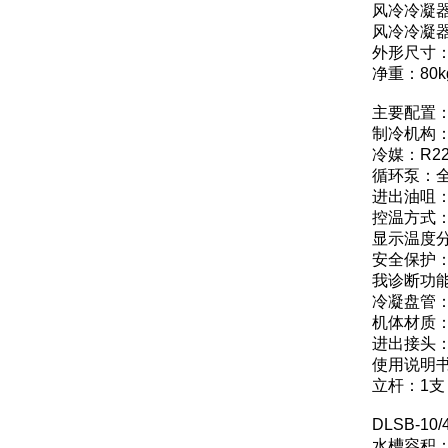
风冷冷凝器
风冷冷凝器风
外形尺寸：7
净重：80k
主要配置
制冷机构
冷媒：R2
循环泵：
进出油咀：
控温方式
显示温度分
安全保护
我诊断功
冷凝盘管
机体材质
进出接头：
使用说明书
立杆：1支
DLSB-
水槽容积：