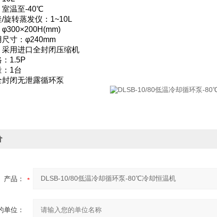
室温至-40℃
/旋转蒸发仪：1~10L
300×200H(mm)
尺寸：φ240mm
：采用进口全封闭压缩机
：1.5P
：1台
全封闭无泄露循环泵
价
产品：
的单位：