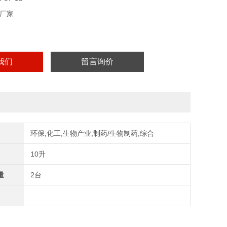
厂家
我们
留言询价
环保,化工,生物产业,制药/生物制药,综合
10升
量
2台