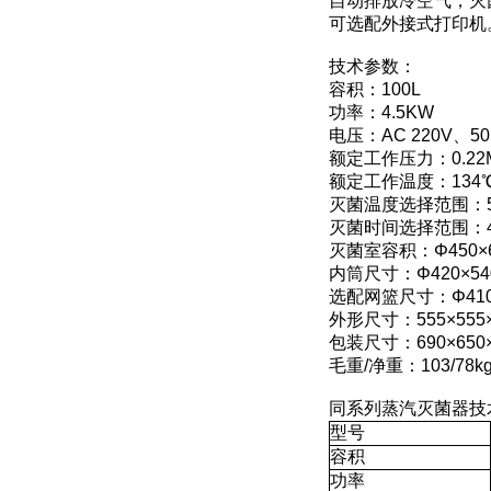
自动排放冷空气，灭
可选配外接式打印机
技术参数：
容积：100L
功率：4.5KW
电压：AC 220V、50
额定工作压力：0.22
额定工作温度：134
灭菌温度选择范围：50
灭菌时间选择范围：4~
灭菌室容积：Φ450×
内筒尺寸：Φ420×54
选配网篮尺寸：Φ410
外形尺寸：555×555×
包装尺寸：690×650×
毛重/净重：103/78k
同系列蒸汽灭菌器技
型号
容积
功率