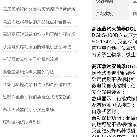
仪器种类
高压灭菌锅的分类与灭菌原理深度解析
产地类别
高温高压消毒锅的产品优点和全自动控制系统说明
高压蒸汽灭菌器DGLS
高温高压消毒锅的特点和灭菌步骤介绍
DGLS-100B立
50~134℃，灭菌
防爆电机蠕动泵的防爆电机选型与接线要求
菌结束自动排放蒸汽
持分子生物学、微生
中试原位真空冻干机操作流程
高压蒸汽灭菌器DGLS
实验室常用消毒灭菌的方法
螺栓式翻盖密封结构
采用优质不锈钢材料
防爆电机蠕动泵的优点和产品适用性角度考量
微电脑自动控制，任
安全联锁装置；
过程不重要，我们要看立式灭菌器的灭菌效果
数码显示，触摸式按
配有标准测试接口；
高压灭菌器的小小注意事项
自涨式密封；
自动保护功能：超温
蠕动泵的优缺点对比
内腔可配不锈钢桶(或
灭菌结束蜂鸣器提醒