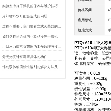
实验室冷冻干燥机的保养与维护技巧分析
价格区间
4
冷却循环水可能会造成的问题
应用领域
环
过程不重要，我们要看立式灭菌器的灭菌效果
校准方式
如何选择适合你的化妆品冷冻干燥机
PTQ+A10工业大称
小型压力蒸汽灭菌器的工作原理与技术优势概述
PTQ+A10精密大
读、动物称量、设定
分光光度计有哪些具体的构件
具有克、克拉、盎司
体用料厚实，确保整
蠕动泵传输腐蚀性溶剂的解决方法及注意事项
可读性：0.01g
称量范围：0~10kg
重复性：±0.02g
线性误差：±0.03g
称盘尺寸：180×255
外形尺寸：320×310
等级：工业级
传感器结构：应变式