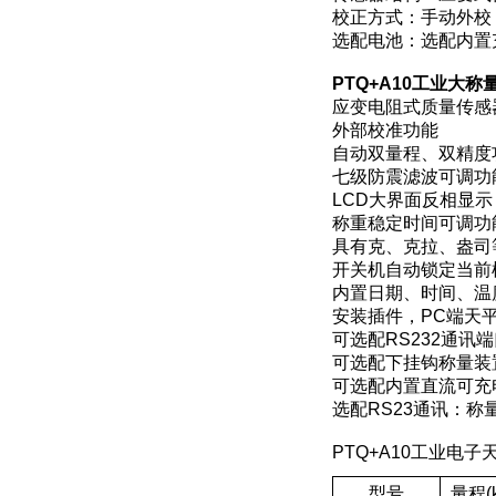
校正方式：手动外校
选配电池：选配内置
PTQ+A10工业大称
应变电阻式质量传感
外部校准功能
自动双量程、双精度
七级防震滤波可调功
LCD大界面反相显示
称重稳定时间可调功
具有克、克拉、盎司
开关机自动锁定当前
内置日期、时间、温
安装插件，PC端天
可选配RS232通讯
可选配下挂钩称量装
可选配内置直流可充
选配RS23通讯：称
PTQ+A10工业电
型号
量程(k