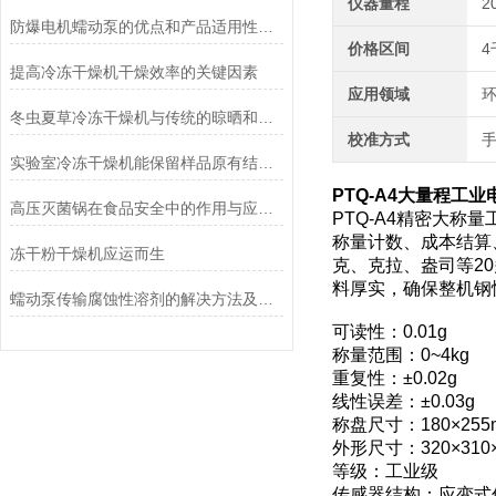
仪器量程
2
防爆电机蠕动泵的优点和产品适用性角度考量
价格区间
4
提高冷冻干燥机干燥效率的关键因素
应用领域
环
冬虫夏草冷冻干燥机与传统的晾晒和烘干方法相比有哪些优点？
校准方式
实验室冷冻干燥机能保留样品原有结构和活性
PTQ-A4大量程工业
高压灭菌锅在食品安全中的作用与应用说明
PTQ-A4精密大称
称量计数、成本结算
冻干粉干燥机应运而生
克、克拉、盎司等2
料厚实，确保整机钢
蠕动泵传输腐蚀性溶剂的解决方法及注意事项
可读性：0.01g
称量范围：0~4kg
重复性：±0.02g
线性误差：±0.03g
称盘尺寸：180×255
外形尺寸：320×310
等级：工业级
传感器结构：应变式